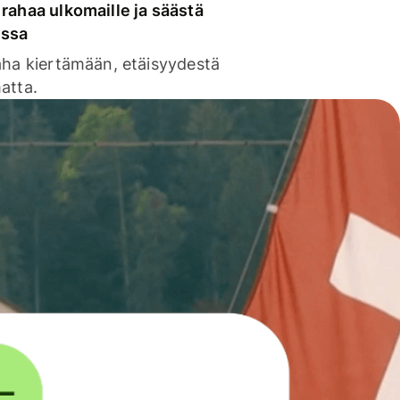
rahaa ulkomaille ja säästä
issa
aha kiertämään, etäisyydestä
atta.