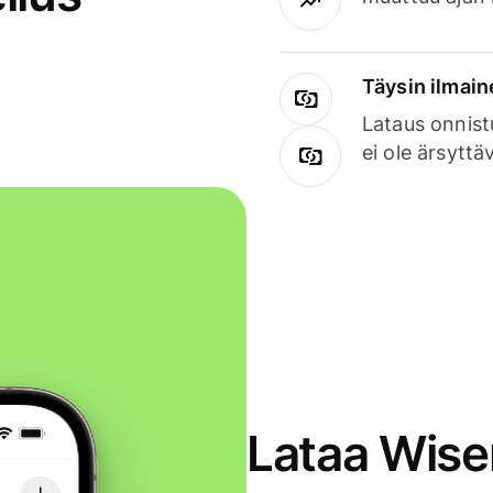
Täysin ilmain
Lataus onnist
ei ole ärsyttä
Lataa Wise