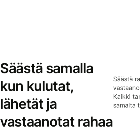
Säästä samalla
Säästä ra
kun kulutat,
vastaanot
Kaikki ta
lähetät ja
samalta ti
vastaanotat rahaa