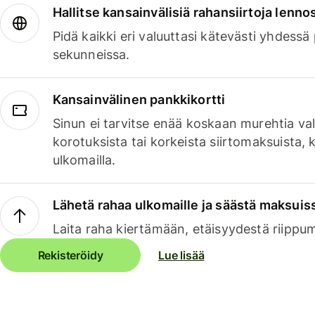
Hallitse kansainvälisiä rahansiirtoja lenno
Pidä kaikki eri valuuttasi kätevästi yhdessä
sekunneissa.
Kansainvälinen pankkikortti
Sinun ei tarvitse enää koskaan murehtia va
korotuksista tai korkeista siirtomaksuista,
ulkomailla.
Lähetä rahaa ulkomaille ja säästä maksuis
Laita raha kiertämään, etäisyydestä riippu
Rekisteröidy
Lue lisää