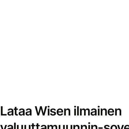
Lataa Wisen ilmainen
valuuttamuunnin-sove