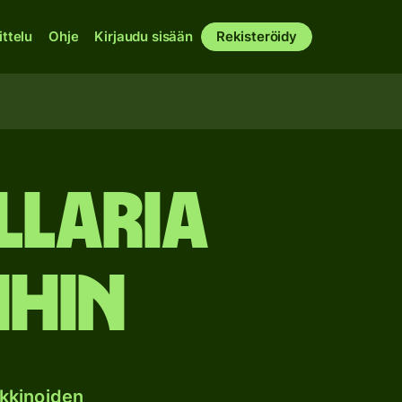
ittelu
Ohje
Kirjaudu sisään
Rekisteröidy
llaria
ihin
kkinoiden