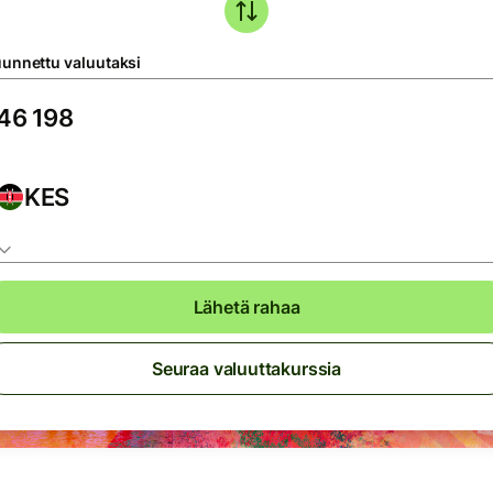
unnettu valuutaksi
KES
Lähetä rahaa
Seuraa valuuttakurssia