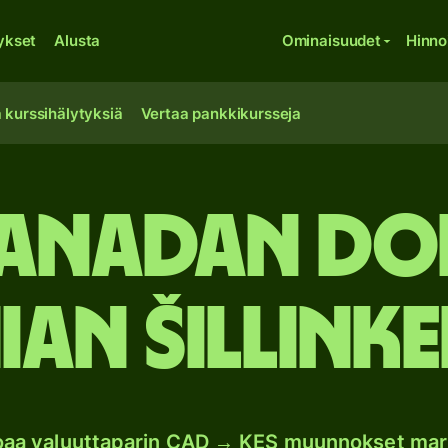
ykset
Alusta
Ominaisuudet
Hinno
 kurssihälytyksiä
Vertaa pankkikursseja
anadan do
ian šillinke
joaa valuuttaparin CAD → KES muunnokset mar