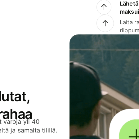
Lähetä 
maksu
Laita r
riippum
utat,
 rahaa
 varoja yli 40
ä ja samalta tilillä.