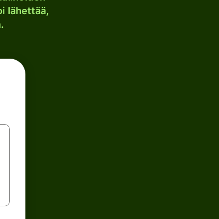
i lähettää,
.