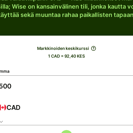
lla; Wise on kansainvälinen tili, jonka kautta vo
käyttää sekä muuntaa rahaa paikallisten tapaan
Markkinoiden keskikurssi
1 CAD = 92,40 KES
umma
CAD