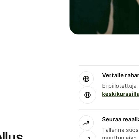
Vertaile rahan
Ei piilotettuj
keskikurssill
Seuraa reaali
Tallenna suosi
llus
muuttuu ajan 