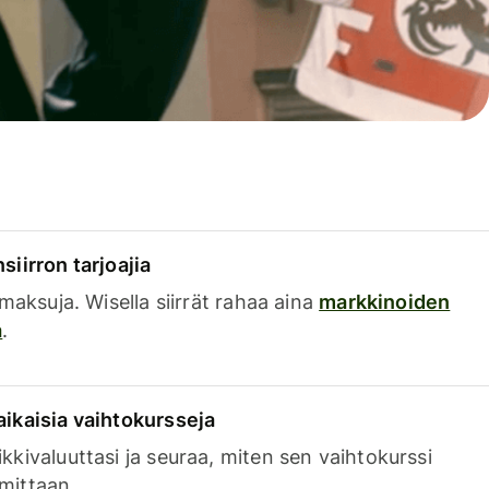
siirron tarjoajia
a maksuja. Wisella siirrät rahaa aina
markkinoiden
a
.
aikaisia vaihtokursseja
kkivaluuttasi ja seuraa, miten sen vaihtokurssi
mittaan.