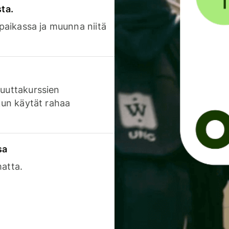
sta.
 paikassa ja muunna niitä
luuttakurssien
 kun käytät rahaa
sa
matta.