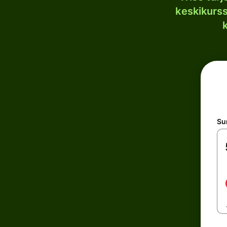
keskikurssi
S