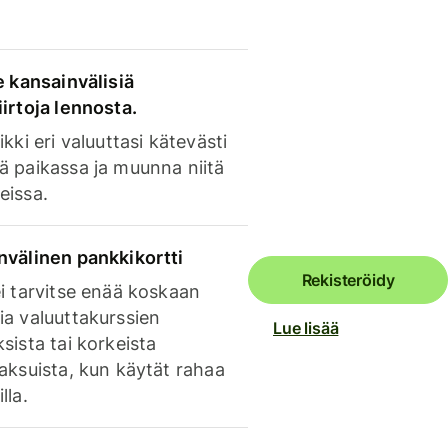
e kansainvälisiä
irtoja lennosta.
ikki eri valuuttasi kätevästi
ä paikassa ja muunna niitä
eissa.
nvälinen pankkikortti
Rekisteröidy
i tarvitse enää koskaan
ia valuuttakurssien
Lue lisää
sista tai korkeista
aksuista, kun käytät rahaa
lla.