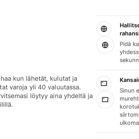
Hallits
rahansi
Pidä ka
yhdess
sekunn
haa kun lähetät, kulutat ja
Kansai
at varoja yli 40 valuutassa.
Sinun e
rvitsemasi löytyy aina yhdeltä ja
mureht
lillä.
korotuk
siirtom
ulkomai