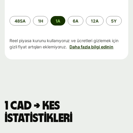
Zaman
48SA
1H
1A
6A
12A
5Y
aralığı
Reel piyasa kurunu kullanıyoruz ve ücretleri gizlemek için
gizli fiyat artışları eklemiyoruz.
Daha fazla bilgi edinin
1 CAD → KES
istatistikleri