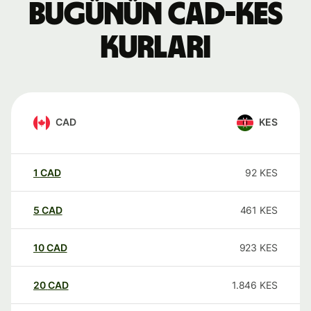
Bugünün CAD-KES
kurları
CAD
KES
1
CAD
92
KES
5
CAD
461
KES
10
CAD
923
KES
20
CAD
1.846
KES