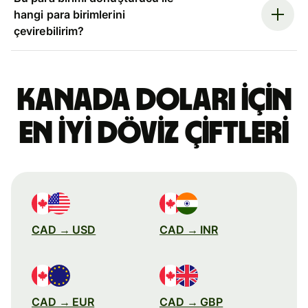
hangi para birimlerini
çevirebilirim?
Kanada doları için
en iyi döviz çiftleri
CAD → USD
CAD → INR
CAD → EUR
CAD → GBP