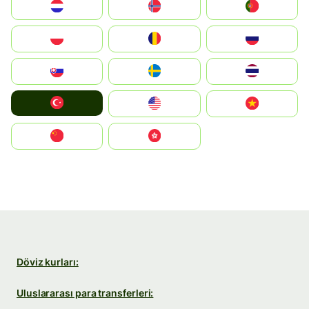
Nederland
Norge
Portugal
Polska
România
Россия
Slovensko
Ruoŧŧa
ไทย
Türkiye
United States
Vietnam
中国
中國香港特別行政區
Döviz kurları:
Uluslararası para transferleri: