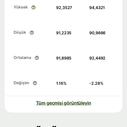
Yüksek
92,3527
94,4321
Düşük
91,2235
90,9666
Ortalama
91,8985
92,4492
Değişim
1.16
%
-2.28
%
Tüm geçmişi görüntüleyin