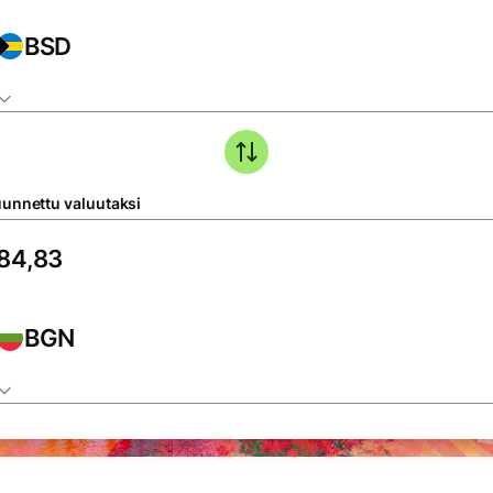
BSD
unnettu valuutaksi
BGN