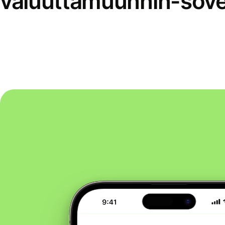
valuuttamuunnin-sove