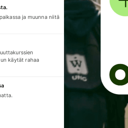
sta.
 paikassa ja muunna niitä
luuttakurssien
 kun käytät rahaa
sa
matta.