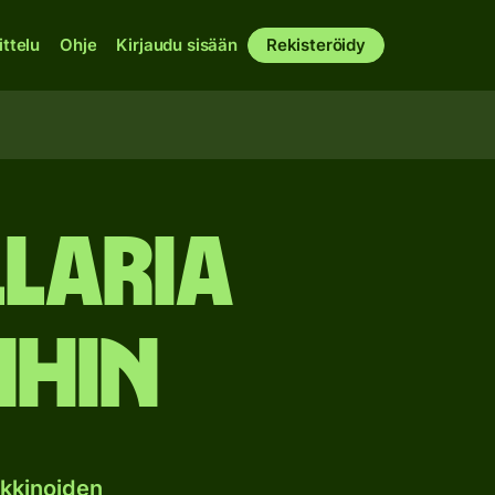
ittelu
Ohje
Kirjaudu sisään
Rekisteröidy
laria
ihin
kkinoiden