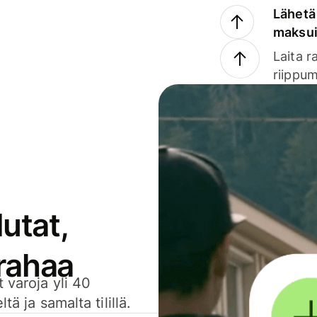
Lähetä 
maksu
Laita r
riippum
utat,
 rahaa
 varoja yli 40
ä ja samalta tilillä.