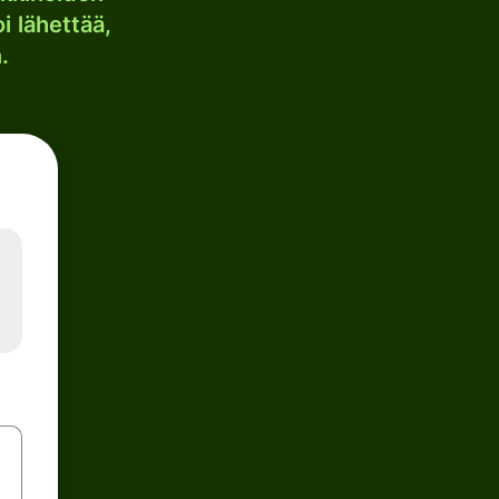
i lähettää,
.