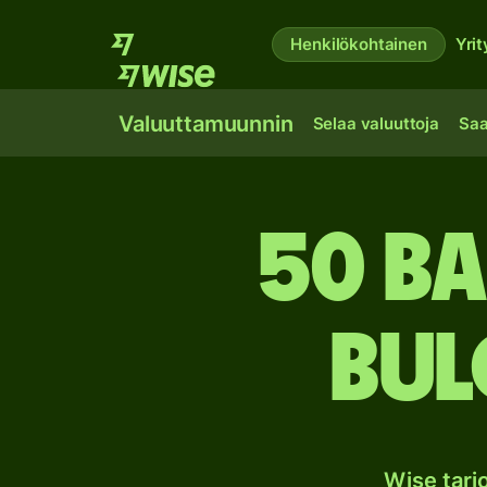
Henkilökohtainen
Yrit
Valuuttamuunnin
Selaa valuuttoja
Saa
50 B
Bul
Wise tar