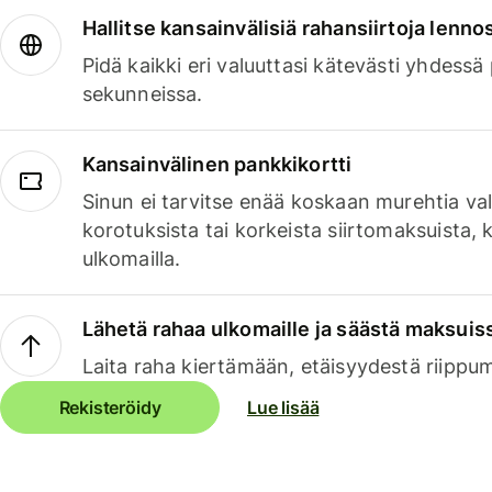
Hallitse kansainvälisiä rahansiirtoja lenno
Pidä kaikki eri valuuttasi kätevästi yhdessä
sekunneissa.
Kansainvälinen pankkikortti
Sinun ei tarvitse enää koskaan murehtia va
korotuksista tai korkeista siirtomaksuista,
ulkomailla.
Lähetä rahaa ulkomaille ja säästä maksuis
Laita raha kiertämään, etäisyydestä riippu
Rekisteröidy
Lue lisää