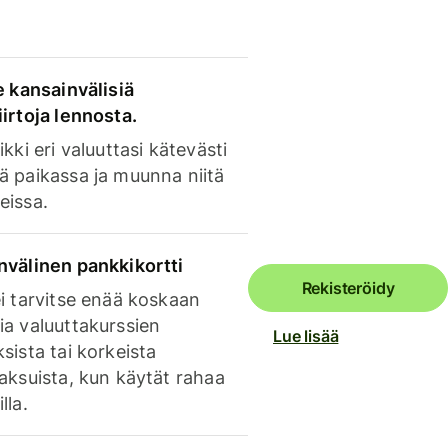
e kansainvälisiä
irtoja lennosta.
ikki eri valuuttasi kätevästi
ä paikassa ja muunna niitä
eissa.
nvälinen pankkikortti
Rekisteröidy
i tarvitse enää koskaan
ia valuuttakurssien
Lue lisää
sista tai korkeista
aksuista, kun käytät rahaa
lla.