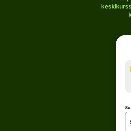
keskikurssi
S