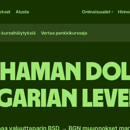
ykset
Alusta
Ominaisuudet
Hinno
 kurssihälytyksiä
Vertaa pankkikursseja
ahaman dol
garian leve
joaa valuuttaparin BSD → BGN muunnokset mar