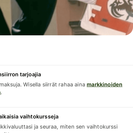
siirron tarjoajia
a maksuja. Wisella siirrät rahaa aina
markkinoiden
a
.
aikaisia vaihtokursseja
kkivaluuttasi ja seuraa, miten sen vaihtokurssi