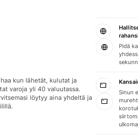
Hallits
rahansi
Pidä ka
yhdess
sekunn
haa kun lähetät, kulutat ja
Kansai
at varoja yli 40 valuutassa.
Sinun e
rvitsemasi löytyy aina yhdeltä ja
mureht
lillä.
korotuk
siirtom
ulkomai