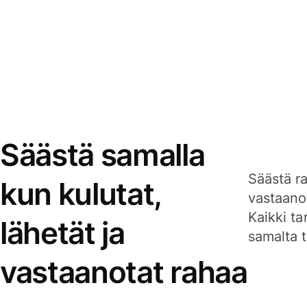
Säästä samalla
Säästä ra
kun kulutat,
vastaanot
Kaikki ta
lähetät ja
samalta ti
vastaanotat rahaa