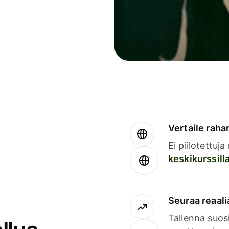
Vertaile rahan
Ei piilotettuj
keskikurssill
Seuraa reaali
Tallenna suosi