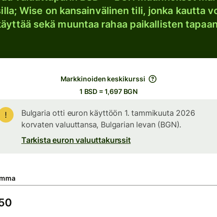
lla; Wise on kansainvälinen tili, jonka kautta vo
käyttää sekä muuntaa rahaa paikallisten tapaan
Markkinoiden keskikurssi
1 BSD = 1,697 BGN
Bulgaria otti euron käyttöön 1. tammikuuta 2026
korvaten valuuttansa, Bulgarian levan (BGN).
Tarkista euron valuuttakurssit
umma