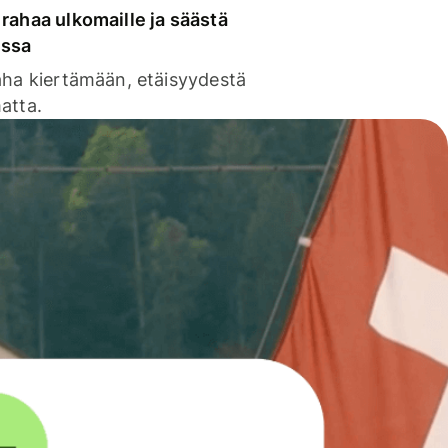
rahaa ulkomaille ja säästä
issa
aha kiertämään, etäisyydestä
atta.