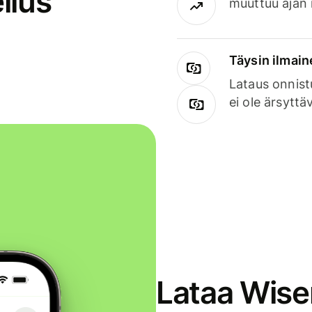
llus
muuttuu ajan 
Täysin ilmain
Lataus onnist
ei ole ärsyttä
Lataa Wise