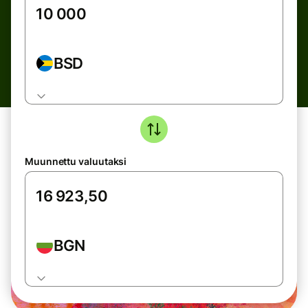
BSD
Muunnettu valuutaksi
BGN