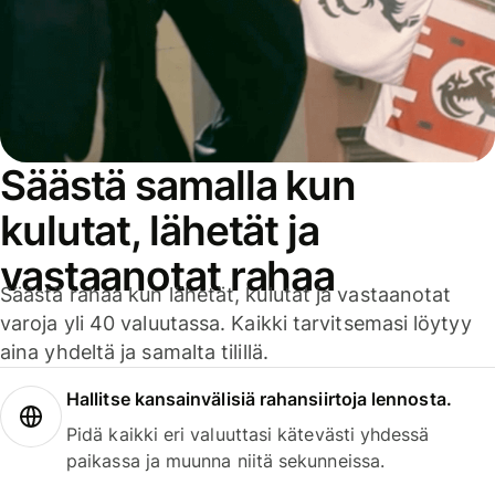
Säästä samalla kun
kulutat, lähetät ja
vastaanotat rahaa
Säästä rahaa kun lähetät, kulutat ja vastaanotat
varoja yli 40 valuutassa. Kaikki tarvitsemasi löytyy
aina yhdeltä ja samalta tilillä.
Hallitse kansainvälisiä rahansiirtoja lennosta.
Pidä kaikki eri valuuttasi kätevästi yhdessä
paikassa ja muunna niitä sekunneissa.