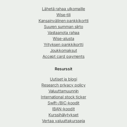
Lähetä rahaa ulkomaille
Wise-tili
Kansainvälinen pankkikortti
Suuren summan siirto
Vastaanota rahaa
Wise-alusta
Yrityksen pankkikortti
Joukkomaksut
Accept card payments
Resurssit
Uutiset ja blogi
Research privacy policy
Valuuttamuunnin
International stock ticker
Swift-/BIC-koodit
IBAN-koodit
Kurssihälytykset
Vertaa valuuttakursseja