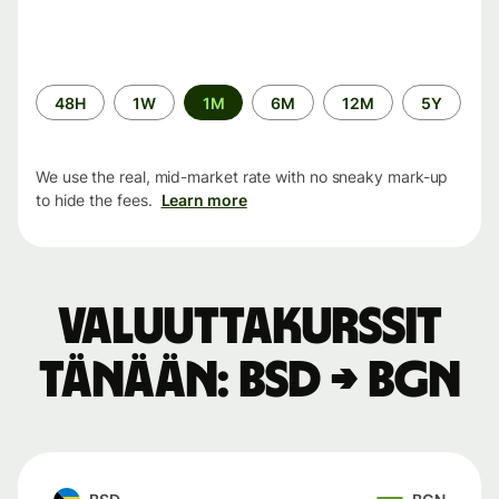
Time
48H
1W
1M
6M
12M
5Y
period
We use the real, mid-market rate with no sneaky mark-up
to hide the fees.
Learn more
Valuuttakurssit
tänään: BSD → BGN