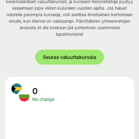
keskimääräiset valuuttakurssit, ja kurssien historiatietoja pystyy
selaamaan jopa viiden kuluneen vuoden ajalta. Jos haluat
odotella parempia kursseja, voit asettaa ilmoituksen kertomaan
sinulle, kun tilanne on valoisampi. Päivittäisten yhteenvetojen
ansiosta et siis koskaan jää pimentoon uusimmista
tapahtumista!
Seuraa valuuttakurssia
0
No change