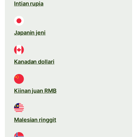
Intian rupia
Japanin jeni
Kanadan dollari
Kiinan juan RMB
Malesian ringgit