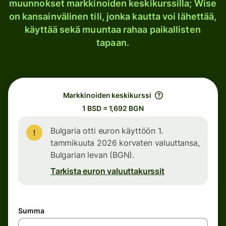
muunnokset markkinoiden keskikurssilla; Wise
on kansainvälinen tili, jonka kautta voi lähettää,
käyttää sekä muuntaa rahaa paikallisten
tapaan.
Markkinoiden keskikurssi
1 BSD = 1,692 BGN
Bulgaria otti euron käyttöön 1.
tammikuuta 2026 korvaten valuuttansa,
Bulgarian levan (BGN).
Tarkista euron valuuttakurssit
Summa