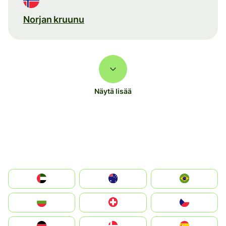
Norjan kruunu
Näytä lisää
الإمارات العربية المتحدة
Australia
Brazil
България
Switzerland
Czechia