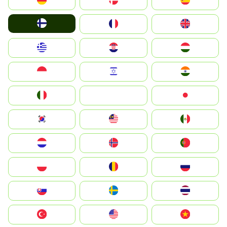
Deutschland
Denmark
España
Suomi
France
United Kingdom
Greece
Hrvatska
Magyarország
Indonesia
Israel
India
Italia
JA
Japan
South Korea
Malay
Mexico
Nederland
Norge
Portugal
Polska
România
Россия
Slovensko
Ruoŧŧa
ไทย
Türkiye
United States
Vietnam