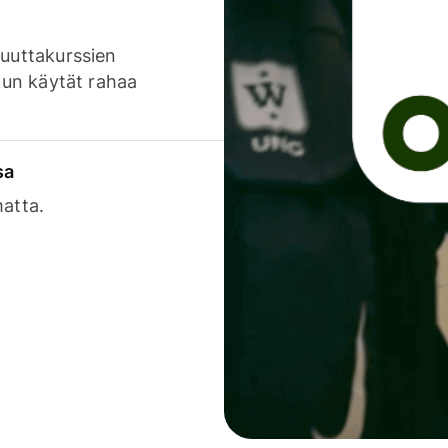
luuttakurssien
 kun käytät rahaa
sa
matta.