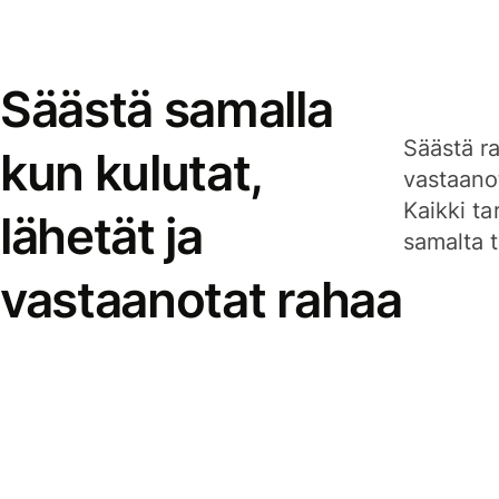
Säästä samalla
Säästä ra
kun kulutat,
vastaanot
Kaikki ta
lähetät ja
samalta ti
vastaanotat rahaa