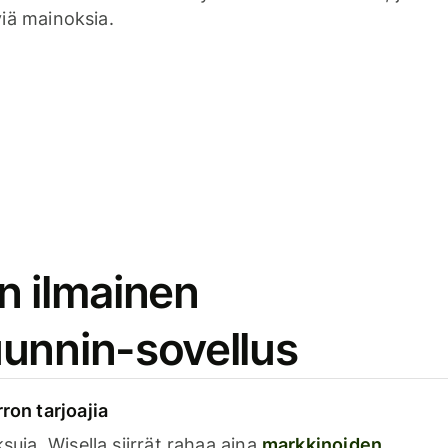
viä mainoksia.
n ilmainen
unnin-sovellus
rron tarjoajia
ksuja. Wisella siirrät rahaa aina
markkinoiden