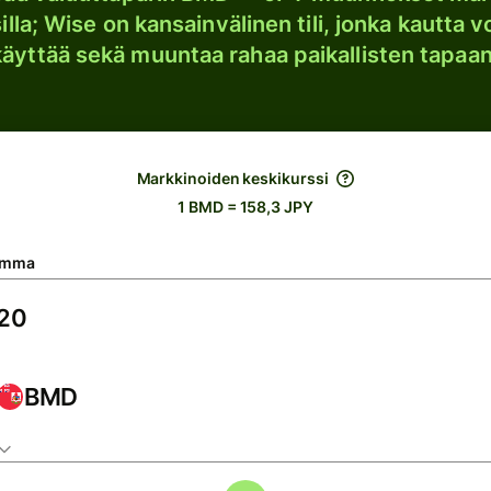
lla; Wise on kansainvälinen tili, jonka kautta vo
käyttää sekä muuntaa rahaa paikallisten tapaan
Markkinoiden keskikurssi
1 BMD = 158,3 JPY
umma
BMD