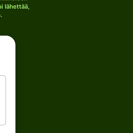
i lähettää,
.