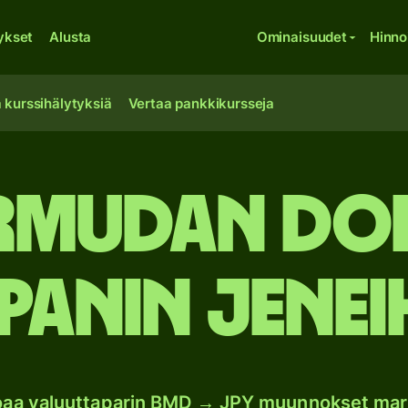
ykset
Alusta
Ominaisuudet
Hinno
 kurssihälytyksiä
Vertaa pankkikursseja
ermudan dol
panin jenei
joaa valuuttaparin BMD → JPY muunnokset mar