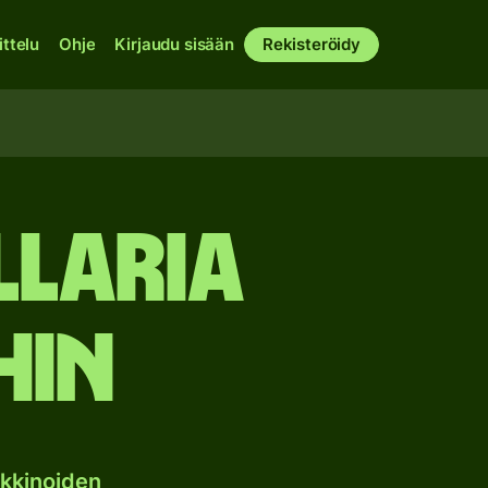
ittelu
Ohje
Kirjaudu sisään
Rekisteröidy
laria
hin
kkinoiden