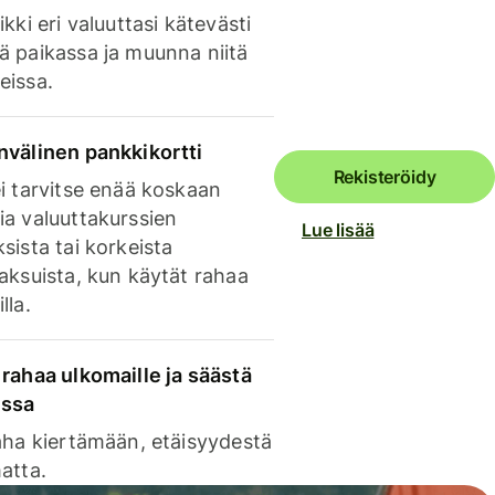
ikki eri valuuttasi kätevästi
ä paikassa ja muunna niitä
eissa.
nvälinen pankkikortti
Rekisteröidy
i tarvitse enää koskaan
ia valuuttakurssien
Lue lisää
sista tai korkeista
aksuista, kun käytät rahaa
lla.
rahaa ulkomaille ja säästä
issa
aha kiertämään, etäisyydestä
atta.