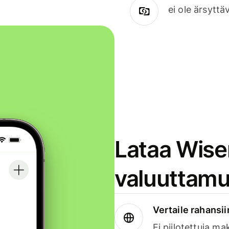
ei ole ärsyttä
Lataa Wise
valuuttamu
Vertaile rahansii
Ei piilotettuja ma