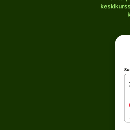
keskikurssi
S