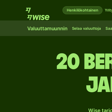
Henkilökohtainen
Yrit
Valuuttamuunnin
Selaa valuuttoja
Saa
20 B
Ja
Wise tar