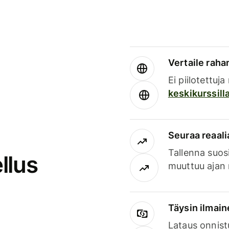
Vertaile rahan
Ei piilotettuj
keskikurssill
Seuraa reaali
Tallenna suosi
llus
muuttuu ajan 
Täysin ilmain
Lataus onnist