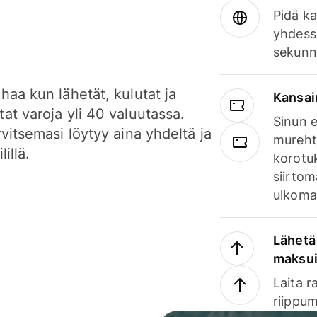
Pidä ka
yhdess
sekunn
haa kun lähetät, kulutat ja
Kansai
at varoja yli 40 valuutassa.
Sinun e
rvitsemasi löytyy aina yhdeltä ja
mureht
lillä.
korotuk
siirtom
ulkomai
Lähetä 
maksu
Laita r
riippum