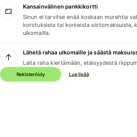
Kansainvälinen pankkikortti
Sinun ei tarvitse enää koskaan murehtia va
korotuksista tai korkeista siirtomaksuista,
ulkomailla.
Lähetä rahaa ulkomaille ja säästä maksuis
Laita raha kiertämään, etäisyydestä riippu
Rekisteröidy
Lue lisää