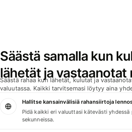
Säästä samalla kun kul
lähetät ja vastaanotat
Säästä rahaa kun lähetät, kulutat ja vastaanotat
valuutassa. Kaikki tarvitsemasi löytyy aina yhdelt
Hallitse kansainvälisiä rahansiirtoja lenno
Pidä kaikki eri valuuttasi kätevästi yhdessä
sekunneissa.