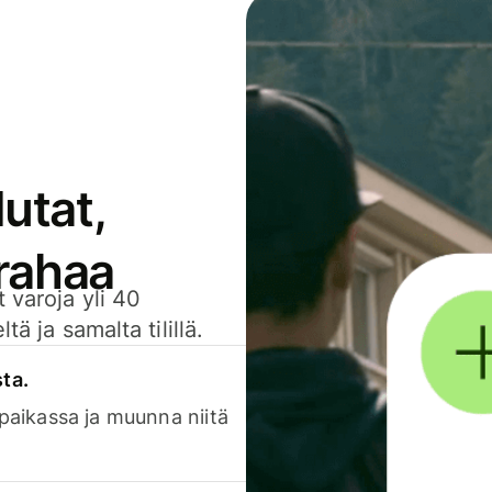
utat,
 rahaa
 varoja yli 40
ä ja samalta tilillä.
sta.
 paikassa ja muunna niitä