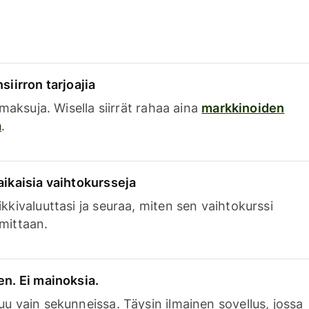
siirron tarjoajia
a maksuja. Wisella siirrät rahaa aina
markkinoiden
a
.
aikaisia vaihtokursseja
kkivaluuttasi ja seuraa, miten sen vaihtokurssi
mittaan.
en. Ei mainoksia.
uu vain sekunneissa. Täysin ilmainen sovellus, jossa