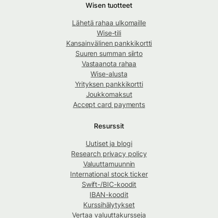
Wisen tuotteet
Lähetä rahaa ulkomaille
Wise-tili
Kansainvälinen pankkikortti
Suuren summan siirto
Vastaanota rahaa
Wise-alusta
Yrityksen pankkikortti
Joukkomaksut
Accept card payments
Resurssit
Uutiset ja blogi
Research privacy policy
Valuuttamuunnin
International stock ticker
Swift-/BIC-koodit
IBAN-koodit
Kurssihälytykset
Vertaa valuuttakursseja