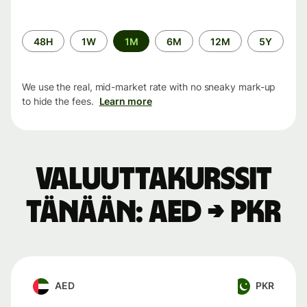
Time
48H
1W
1M
6M
12M
5Y
period
We use the real, mid-market rate with no sneaky mark-up
to hide the fees.
Learn more
Valuuttakurssit
tänään: AED → PKR
AED
PKR