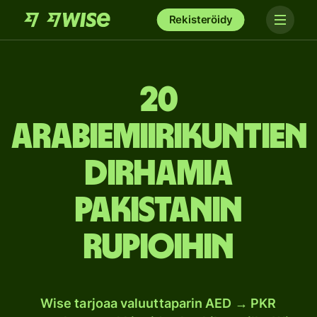
Rekisteröidy
20
Arabiemiirikuntien
dirhamia
Pakistanin
rupioihin
Wise tarjoaa valuuttaparin AED → PKR