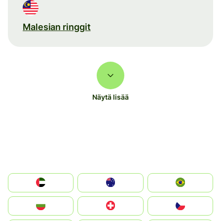
Malesian ringgit
Näytä lisää
الإمارات العربية المتحدة
Australia
Brazil
България
Switzerland
Czechia