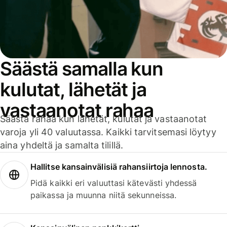
Säästä samalla kun
kulutat, lähetät ja
vastaanotat rahaa
Säästä rahaa kun lähetät, kulutat ja vastaanotat
varoja yli 40 valuutassa. Kaikki tarvitsemasi löytyy
aina yhdeltä ja samalta tilillä.
Hallitse kansainvälisiä rahansiirtoja lennosta.
Pidä kaikki eri valuuttasi kätevästi yhdessä
paikassa ja muunna niitä sekunneissa.