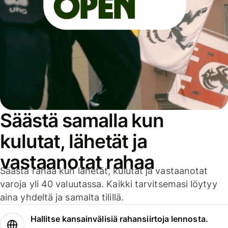
Säästä samalla kun
kulutat, lähetät ja
vastaanotat rahaa
Säästä rahaa kun lähetät, kulutat ja vastaanotat
varoja yli 40 valuutassa. Kaikki tarvitsemasi löytyy
aina yhdeltä ja samalta tilillä.
Hallitse kansainvälisiä rahansiirtoja lennosta.