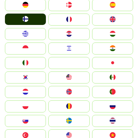
Deutschland
Denmark
España
Suomi
France
United Kingdom
Greece
Hrvatska
Magyarország
Indonesia
Israel
India
Italia
JA
Japan
South Korea
Malay
Mexico
Nederland
Norge
Portugal
Polska
România
Россия
Slovensko
Ruoŧŧa
ไทย
Türkiye
United States
Vietnam