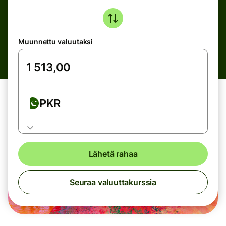
Muunnettu valuutaksi
PKR
Lähetä rahaa
Seuraa valuuttakurssia