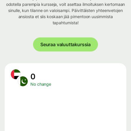
odotella parempia kursseja, voit asettaa ilmoituksen kertomaan
sinulle, kun tilanne on valoisampi. Päivittäisten yhteenvetojen
ansiosta et siis koskaan jää pimentoon uusimmista
tapahtumista!
Seuraa valuuttakurssia
0
No change