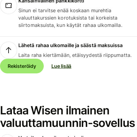
Kansainvälinen pankkikortti
Sinun ei tarvitse enää koskaan murehtia
valuuttakurssien korotuksista tai korkeista
siirtomaksuista, kun käytät rahaa ulkomailla.
Lähetä rahaa ulkomaille ja säästä maksuissa
Laita raha kiertämään, etäisyydestä riippumatta.
Rekisteröidy
Lue lisää
Lataa Wisen ilmainen
valuuttamuunnin-sovellus