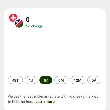
0
No change
Time
48T
1U
1M
6M
12M
5Å
period
We use the real, mid-market rate with no sneaky mark-up
to hide the fees.
Learn more