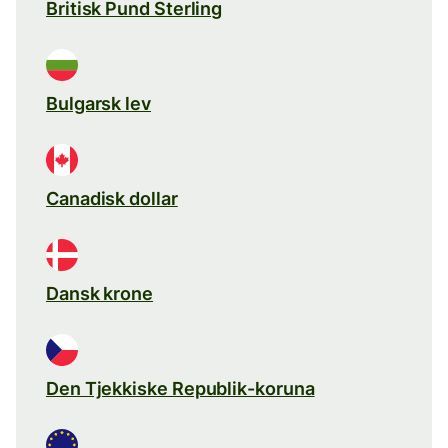
Britisk Pund Sterling
Bulgarsk lev
Canadisk dollar
Dansk krone
Den Tjekkiske Republik-koruna