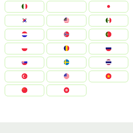
Italia
JA
Japan
South Korea
Malay
Mexico
Nederland
Norge
Portugal
Polska
România
Россия
Slovensko
Ruoŧŧa
ไทย
Türkiye
United States
Vietnam
中国
中國香港特別行政區