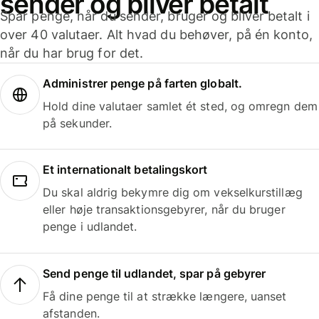
sender og bliver betalt
Spar penge, når du sender, bruger og bliver betalt i
over 40 valutaer. Alt hvad du behøver, på én konto,
når du har brug for det.
Administrer penge på farten globalt.
Hold dine valutaer samlet ét sted, og omregn dem
på sekunder.
Et internationalt betalingskort
Du skal aldrig bekymre dig om vekselkurstillæg
eller høje transaktionsgebyrer, når du bruger
penge i udlandet.
Send penge til udlandet, spar på gebyrer
Få dine penge til at strække længere, uanset
afstanden.