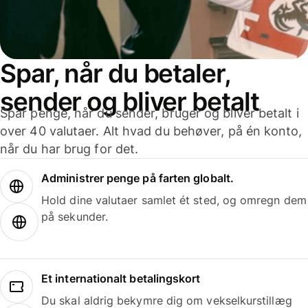
Spar, når du betaler,
sender og bliver betalt
Spar penge, når du sender, bruger og bliver betalt i
over 40 valutaer. Alt hvad du behøver, på én konto,
når du har brug for det.
Administrer penge på farten globalt.
Hold dine valutaer samlet ét sted, og omregn dem
på sekunder.
Et internationalt betalingskort
Du skal aldrig bekymre dig om vekselkurstillæg