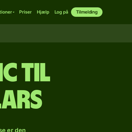
tioner
Priser
Hjælp
Log på
Tilmelding
c til
lars
se er den