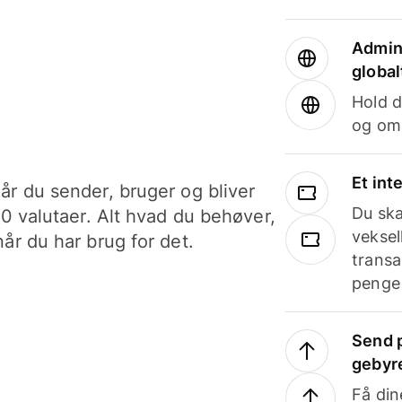
Admini
global
Hold d
og om
Et int
år du sender, bruger og bliver
Du ska
40 valutaer. Alt hvad du behøver,
veksel
år du har brug for det.
transa
penge 
Send p
gebyr
Få din