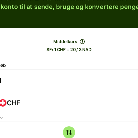
 konto til at sende, bruge og konvertere penge
Middelkurs
SFr.1 CHF = 20,13 NAD
løb
CHF