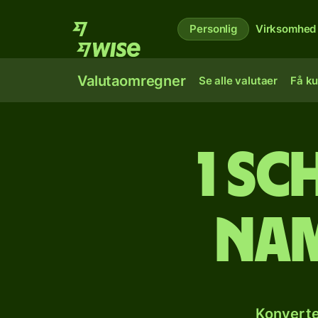
Personlig
Virksomhed
Valutaomregner
Se alle valutaer
Få ku
1 sc
nam
Konverte