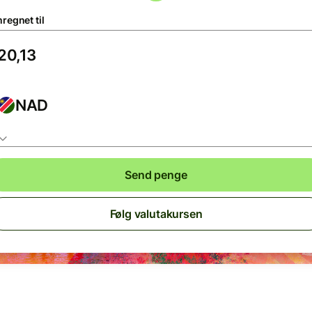
regnet til
NAD
Send penge
Følg valutakursen