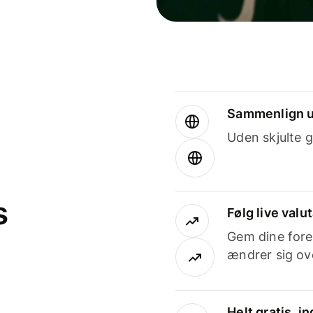
Sammenlign u
Uden skjulte g
s
Følg live valu
Gem dine fore
ændrer sig ove
Helt gratis, 