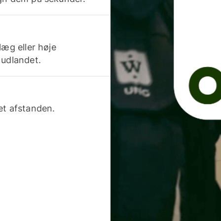
læg eller høje
 udlandet.
et afstanden.