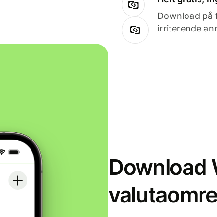
Download på få
irriterende an
Download W
valutaomr