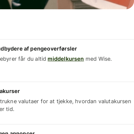
dbydere af pengeoverførsler
ebyrer får du altid
middelkursen
med Wise.
takurser
trukne valutaer for at tjekke, hvordan valutakursen
r tid.
ingen annoncer