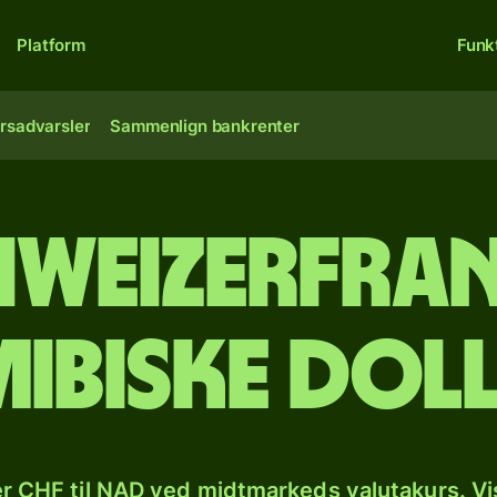
Platform
Funk
rsadvarsler
Sammenlign bankrenter
hweizerfran
ibiske dol
r CHF til NAD ved midtmarkeds valutakurs. Vi