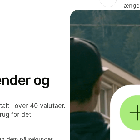
længer
sender og
alt i over 40 valutaer.
rug for det.
egn dem på sekunder.