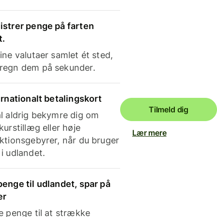
strer penge på farten
t.
ine valutaer samlet ét sted,
regn dem på sekunder.
ernationalt betalingskort
Tilmeld dig
l aldrig bekymre dig om
kurstillæg eller høje
Lær mere
ktionsgebyrer, når du bruger
i udlandet.
enge til udlandet, spar på
er
e penge til at strække