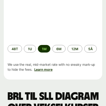
Time
48T
1U
1M
6M
12M
5Å
period
We use the real, mid-market rate with no sneaky mark-up
to hide the fees.
Learn more
BRL til SLL Diagram