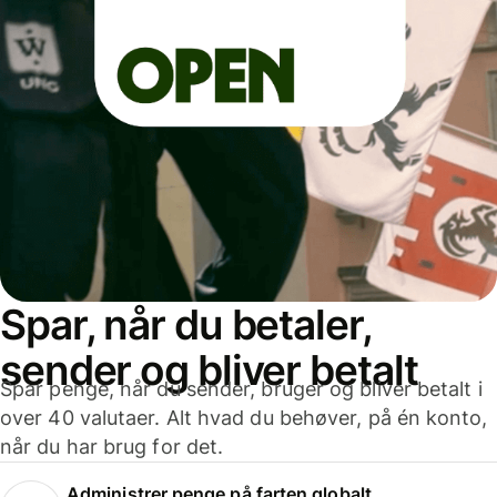
Spar, når du betaler,
sender og bliver betalt
Spar penge, når du sender, bruger og bliver betalt i
over 40 valutaer. Alt hvad du behøver, på én konto,
når du har brug for det.
Administrer penge på farten globalt.