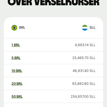
over vekselkurser
BRL
SLL
1
BRL
4,693.14
SLL
5
BRL
23,465.70
SLL
10
BRL
46,931.40
SLL
20
BRL
93,862.80
SLL
50
BRL
234,657.00
SLL