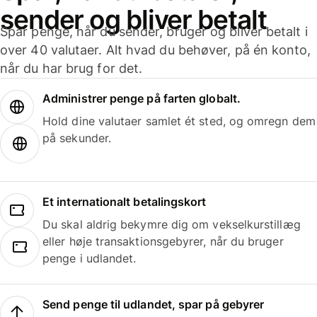
sender og bliver betalt
Spar penge, når du sender, bruger og bliver betalt i
over 40 valutaer. Alt hvad du behøver, på én konto,
når du har brug for det.
Administrer penge på farten globalt.
Hold dine valutaer samlet ét sted, og omregn dem
på sekunder.
Et internationalt betalingskort
Du skal aldrig bekymre dig om vekselkurstillæg
eller høje transaktionsgebyrer, når du bruger
penge i udlandet.
Send penge til udlandet, spar på gebyrer