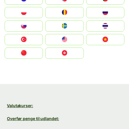
Polska
România
Россия
Slovensko
Ruoŧŧa
ไทย
Türkiye
United States
Vietnam
中国
中國香港特別行政區
Valutakurser:
Overfør penge til udlandet: