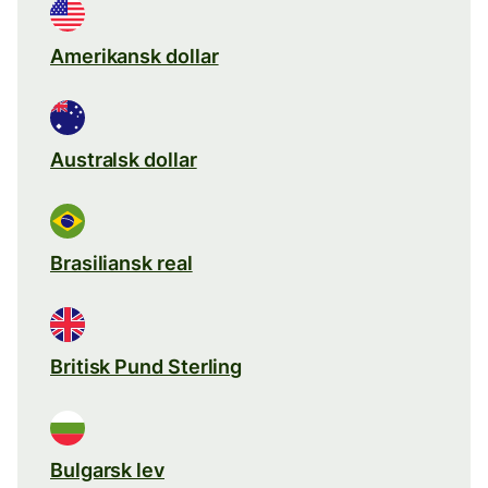
Amerikansk dollar
Australsk dollar
Brasiliansk real
Britisk Pund Sterling
Bulgarsk lev