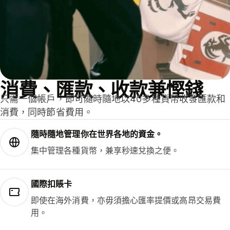
消費、匯款、收款兼慳錢
只需一個帳戶，即可隨時隨地以40多種貨幣收發匯款和
消費，同時節省費用。
隨時隨地管理你在世界各地的資金。
集中管理各種貨幣，兼享秒速兌換之便。
國際扣賬卡
即使在海外消費，亦毋須擔心匯率提價或高昂交易費
用。