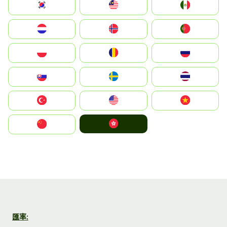
South Korea
Malay
Mexico
Nederland
Norge
Portugal
Polska
România
Россия
Slovensko
Ruoŧŧa
ไทย
Türkiye
United States
Vietnam
中國香港特別行政區
中国
匯率: