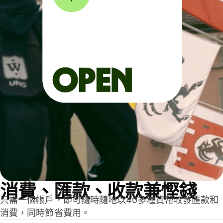
消費、匯款、收款兼慳錢
只需一個帳戶，即可隨時隨地以40多種貨幣收發匯款和
消費，同時節省費用。