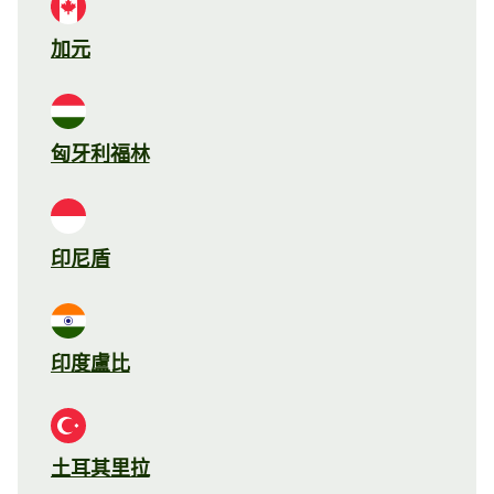
加元
匈牙利福林
印尼盾
印度盧比
土耳其里拉