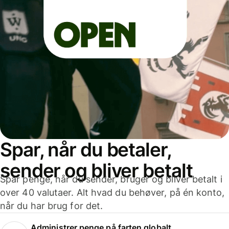
Spar, når du betaler,
sender og bliver betalt
Spar penge, når du sender, bruger og bliver betalt i
over 40 valutaer. Alt hvad du behøver, på én konto,
når du har brug for det.
Administrer penge på farten globalt.