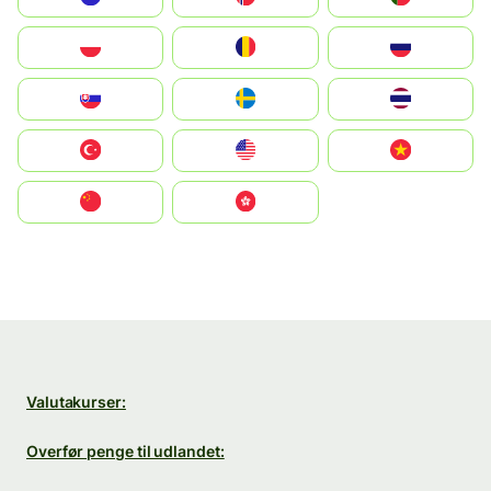
Polska
România
Россия
Slovensko
Ruoŧŧa
ไทย
Türkiye
United States
Vietnam
中国
中國香港特別行政區
Valutakurser:
Overfør penge til udlandet: