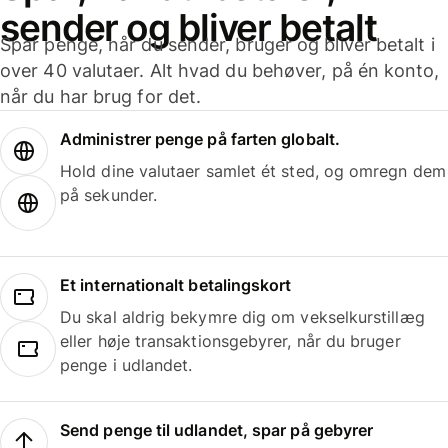
sender og bliver betalt
Spar penge, når du sender, bruger og bliver betalt i
over 40 valutaer. Alt hvad du behøver, på én konto,
når du har brug for det.
Administrer penge på farten globalt.
Hold dine valutaer samlet ét sted, og omregn dem
på sekunder.
Et internationalt betalingskort
Du skal aldrig bekymre dig om vekselkurstillæg
eller høje transaktionsgebyrer, når du bruger
penge i udlandet.
Send penge til udlandet, spar på gebyrer