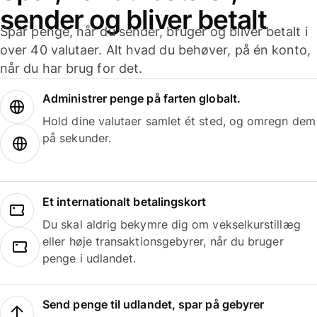
sender og bliver betalt
Spar penge, når du sender, bruger og bliver betalt i
over 40 valutaer. Alt hvad du behøver, på én konto,
når du har brug for det.
Administrer penge på farten globalt.
Hold dine valutaer samlet ét sted, og omregn dem
på sekunder.
Et internationalt betalingskort
Du skal aldrig bekymre dig om vekselkurstillæg
eller høje transaktionsgebyrer, når du bruger
penge i udlandet.
Send penge til udlandet, spar på gebyrer