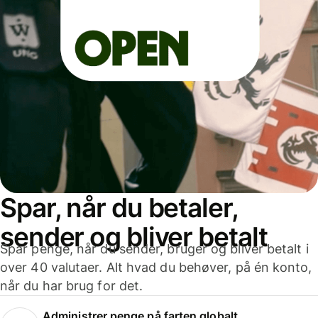
Spar, når du betaler,
sender og bliver betalt
Spar penge, når du sender, bruger og bliver betalt i
over 40 valutaer. Alt hvad du behøver, på én konto,
når du har brug for det.
Administrer penge på farten globalt.