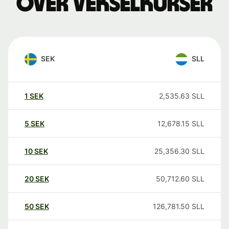
over vekselkurser
SEK
SLL
1
SEK
2,535.63
SLL
5
SEK
12,678.15
SLL
10
SEK
25,356.30
SLL
20
SEK
50,712.60
SLL
50
SEK
126,781.50
SLL