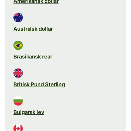
Amerikansk dollar
Australsk dollar
Brasiliansk real
Britisk Pund Sterling
Bulgarsk lev