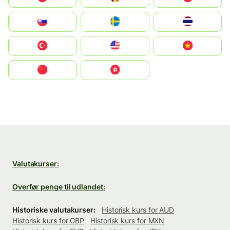
Slovensko
Ruoŧŧa
ไทย
Türkiye
United States
Vietnam
中国
中國香港特別行政區
Valutakurser:
Overfør penge til udlandet:
Historiske valutakurser:
Historisk kurs for AUD
Historisk kurs for GBP
Historisk kurs for MXN