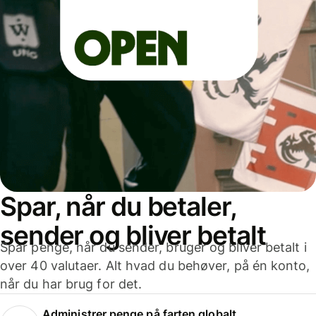
Spar, når du betaler,
sender og bliver betalt
Spar penge, når du sender, bruger og bliver betalt i
over 40 valutaer. Alt hvad du behøver, på én konto,
når du har brug for det.
Administrer penge på farten globalt.