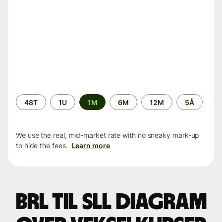
Time
48T
1U
1M
6M
12M
5Å
period
We use the real, mid-market rate with no sneaky mark-up
to hide the fees.
Learn more
BRL til SLL Diagram