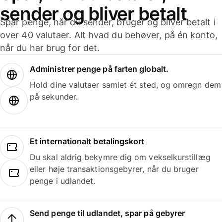
sender og bliver betalt
Spar penge, når du sender, bruger og bliver betalt i
over 40 valutaer. Alt hvad du behøver, på én konto,
når du har brug for det.
Administrer penge på farten globalt.
Hold dine valutaer samlet ét sted, og omregn dem
på sekunder.
Et internationalt betalingskort
Du skal aldrig bekymre dig om vekselkurstillæg
eller høje transaktionsgebyrer, når du bruger
penge i udlandet.
Send penge til udlandet, spar på gebyrer