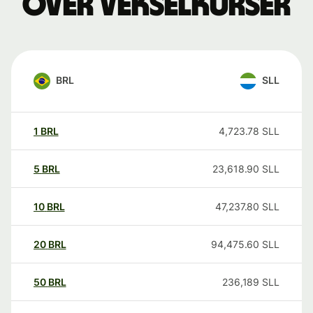
over vekselkurser
BRL
SLL
1
BRL
4,723.78
SLL
5
BRL
23,618.90
SLL
10
BRL
47,237.80
SLL
20
BRL
94,475.60
SLL
50
BRL
236,189
SLL