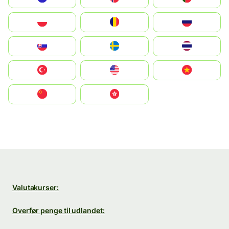
Polska
România
Россия
Slovensko
Ruoŧŧa
ไทย
Türkiye
United States
Vietnam
中国
中國香港特別行政區
Valutakurser:
Overfør penge til udlandet: