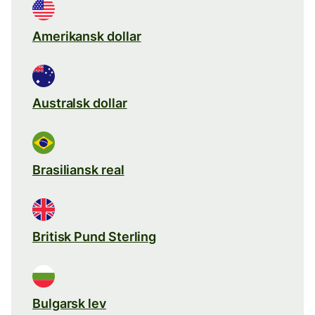
Amerikansk dollar
Australsk dollar
Brasiliansk real
Britisk Pund Sterling
Bulgarsk lev