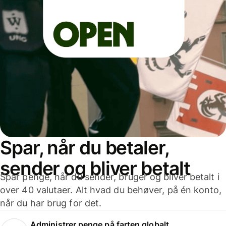
Spar, når du betaler,
sender og bliver betalt
Spar penge, når du sender, bruger og bliver betalt i
over 40 valutaer. Alt hvad du behøver, på én konto,
når du har brug for det.
Administrer penge på farten globalt.