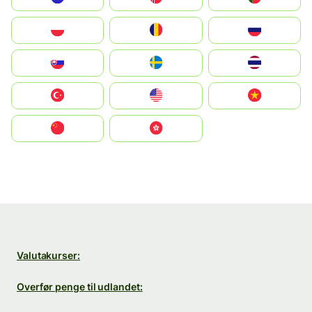
Polska
România
Россия
Slovensko
Ruoŧŧa
ไทย
Türkiye
United States
Vietnam
中国
中國香港特別行政區
Valutakurser:
Overfør penge til udlandet: