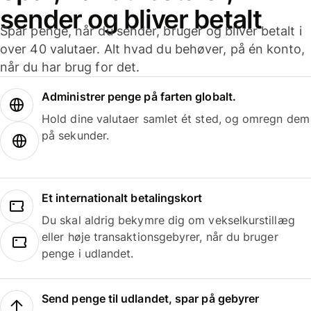
sender og bliver betalt
Spar penge, når du sender, bruger og bliver betalt i
over 40 valutaer. Alt hvad du behøver, på én konto,
når du har brug for det.
Administrer penge på farten globalt.
Hold dine valutaer samlet ét sted, og omregn dem
på sekunder.
Et internationalt betalingskort
Du skal aldrig bekymre dig om vekselkurstillæg
eller høje transaktionsgebyrer, når du bruger
penge i udlandet.
Send penge til udlandet, spar på gebyrer