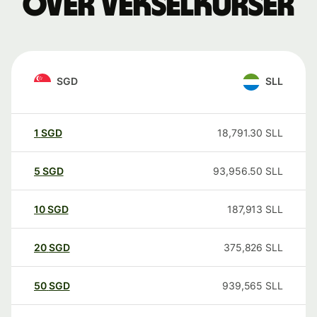
over vekselkurser
SGD
SLL
1
SGD
18,791.30
SLL
5
SGD
93,956.50
SLL
10
SGD
187,913
SLL
20
SGD
375,826
SLL
50
SGD
939,565
SLL