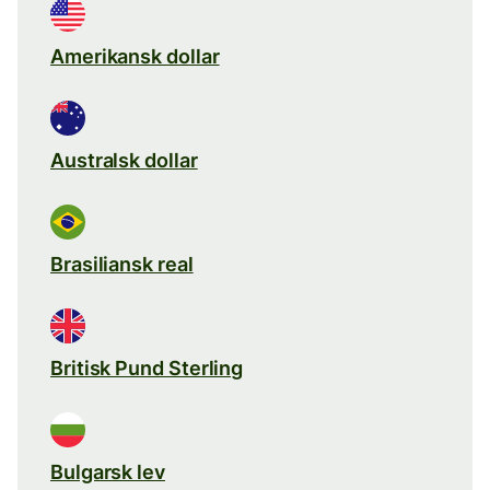
Amerikansk dollar
Australsk dollar
Brasiliansk real
Britisk Pund Sterling
Bulgarsk lev