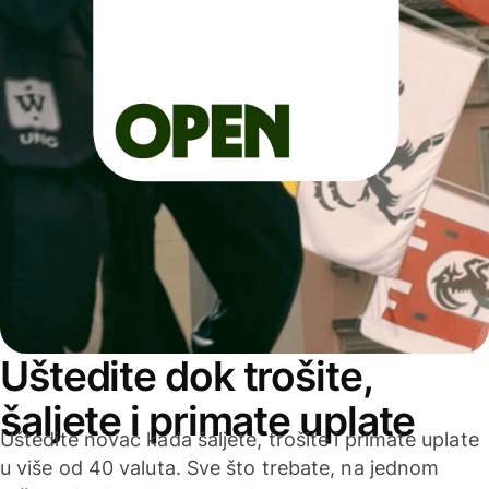
Uštedite dok trošite,
šaljete i primate uplate
Uštedite novac kada šaljete, trošite i primate uplate
u više od 40 valuta. Sve što trebate, na jednom