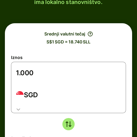
ima lokalno stanovništvo.
Srednji valutni tečaj
S$1 SGD = 18.740 SLL
Iznos
SGD