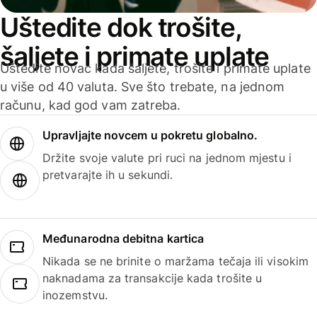
Uštedite dok trošite,
šaljete i primate uplate
Uštedite novac kada šaljete, trošite i primate uplate
u više od 40 valuta. Sve što trebate, na jednom
računu, kad god vam zatreba.
Upravljajte novcem u pokretu globalno.
Držite svoje valute pri ruci na jednom mjestu i
pretvarajte ih u sekundi.
Međunarodna debitna kartica
Nikada se ne brinite o maržama tečaja ili visokim
naknadama za transakcije kada trošite u
inozemstvu.