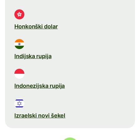
Honkonški dolar
Indijska rupija
Indonezijska rupija
Izraelski novi šekel