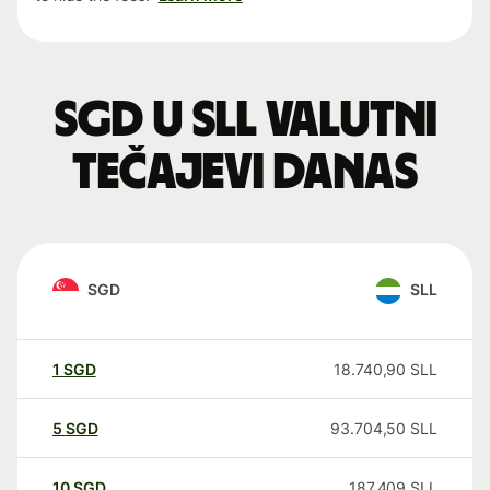
SGD u SLL valutni
tečajevi danas
SGD
SLL
1
SGD
18.740,90
SLL
5
SGD
93.704,50
SLL
10
SGD
187.409
SLL