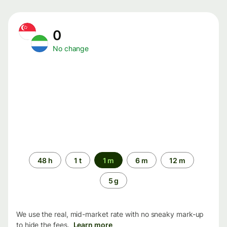
0
No change
Time
48 h
1 t
1 m
6 m
12 m
period
5 g
We use the real, mid-market rate with no sneaky mark-up
to hide the fees.
Learn more