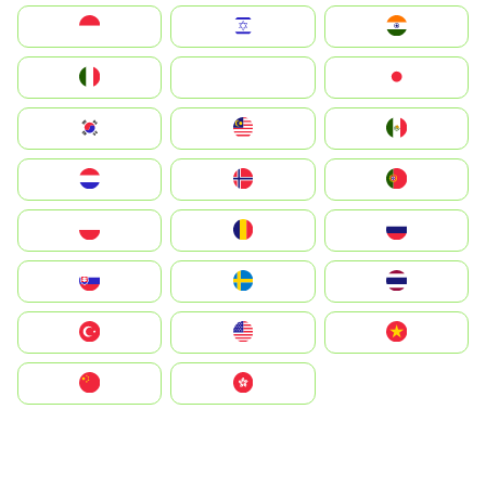
Indonesia
Israel
India
Italia
JA
Japan
South Korea
Malay
Mexico
Nederland
Norge
Portugal
Polska
România
Россия
Slovensko
Ruoŧŧa
ไทย
Türkiye
United States
Vietnam
中国
中國香港特別行政區