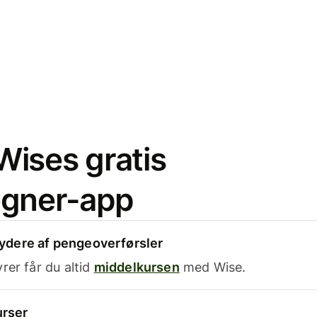
ises gratis
egner-app
dere af pengeoverførsler
rer får du altid
middelkursen
med Wise.
urser