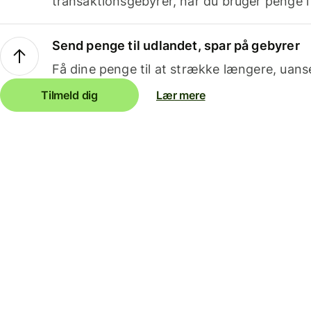
transaktionsgebyrer, når du bruger penge i
Send penge til udlandet, spar på gebyrer
Få dine penge til at strække længere, uans
Tilmeld dig
Lær mere