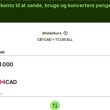
 konto til at sende, bruge og konvertere penge
Middelkurs
C$1 CAD = 17.230 SLL
løb
CAD