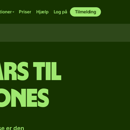
tioner
Priser
Hjælp
Log på
Tilmelding
rs til
eones
se er den