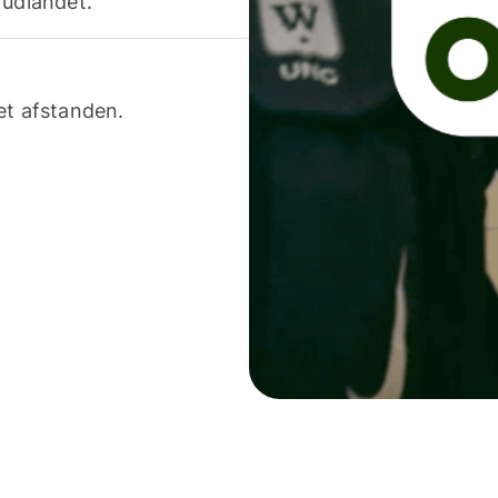
 udlandet.
et afstanden.