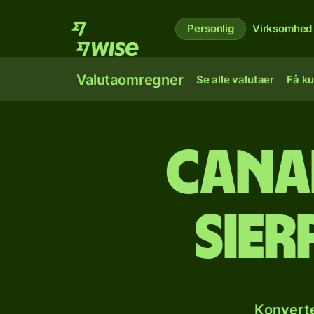
Personlig
Virksomhed
Valutaomregner
Se alle valutaer
Få ku
Canad
sier
Konverte