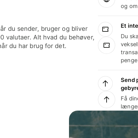
og om
Et int
år du sender, bruger og bliver
Du ska
40 valutaer. Alt hvad du behøver,
veksel
år du har brug for det.
transa
penge 
Send p
gebyr
Få din
længer