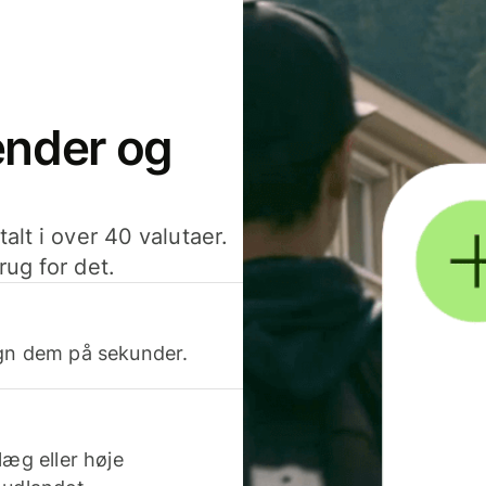
sender og
alt i over 40 valutaer.
rug for det.
egn dem på sekunder.
læg eller høje