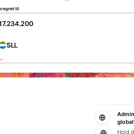
regnet til
SLL
Admini
global
Hold d