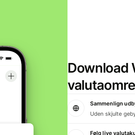
Download W
valutaomr
Sammenlign udby
Uden skjulte geby
Følg live valutak