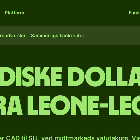
Platform
Funk
rsadvarsler
Sammenlign bankrenter
iske dolla
ra leone-l
r CAD til SLL ved midtmarkeds valutakurs. Vi