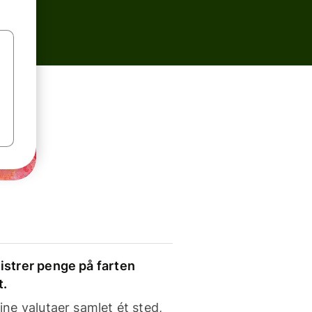
strer penge på farten
t.
ine valutaer samlet ét sted,