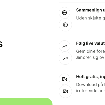
Sammenlign u
Uden skjulte g
s
Følg live valu
Gem dine fore
ændrer sig ove
Helt gratis, 
Download på få
irriterende an