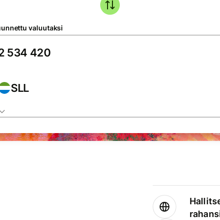
unnettu valuutaksi
SLL
Hallits
rahansi