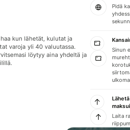
Pidä ka
yhdess
sekunn
haa kun lähetät, kulutat ja
Kansai
at varoja yli 40 valuutassa.
Sinun e
rvitsemasi löytyy aina yhdeltä ja
mureht
lillä.
korotuk
siirtom
ulkomai
Lähetä 
maksu
Laita r
riippum