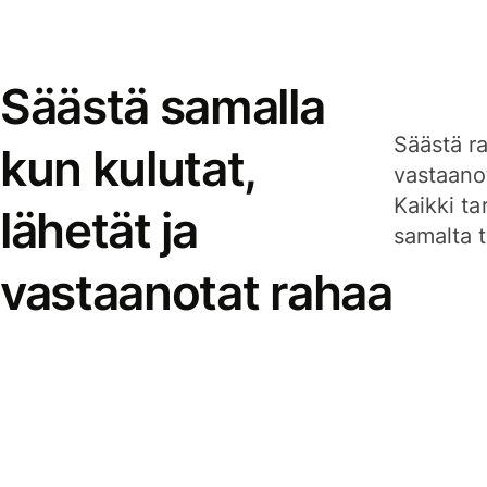
Säästä samalla
Säästä ra
kun kulutat,
vastaanot
Kaikki ta
lähetät ja
samalta ti
vastaanotat rahaa