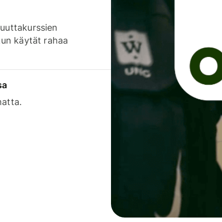
luuttakurssien
 kun käytät rahaa
sa
matta.