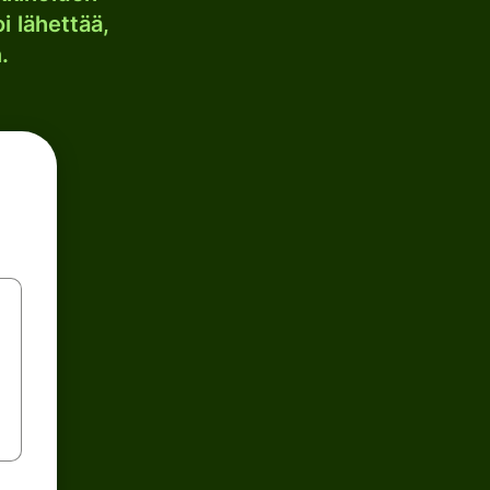
i lähettää,
.