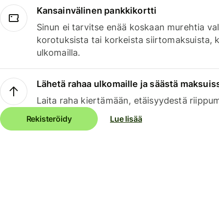
Kansainvälinen pankkikortti
Sinun ei tarvitse enää koskaan murehtia va
korotuksista tai korkeista siirtomaksuista,
ulkomailla.
Lähetä rahaa ulkomaille ja säästä maksuis
Laita raha kiertämään, etäisyydestä riippu
Rekisteröidy
Lue lisää