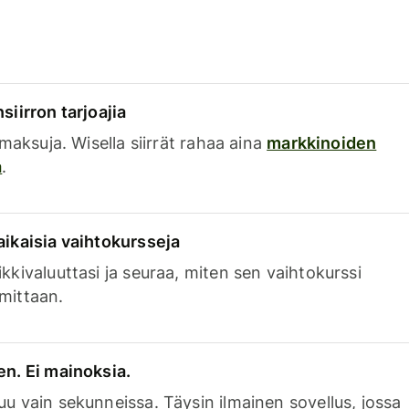
siirron tarjoajia
a maksuja. Wisella siirrät rahaa aina
markkinoiden
a
.
aikaisia vaihtokursseja
kkivaluuttasi ja seuraa, miten sen vaihtokurssi
mittaan.
en. Ei mainoksia.
uu vain sekunneissa. Täysin ilmainen sovellus, jossa