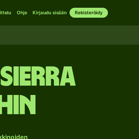
ittelu
Ohje
Kirjaudu sisään
Rekisteröidy
Sierra
hin
kkinoiden