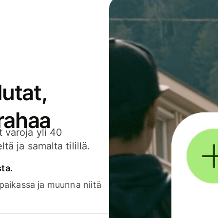
utat,
 rahaa
 varoja yli 40
ä ja samalta tilillä.
sta.
 paikassa ja muunna niitä