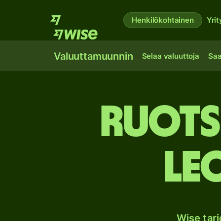
Henkilökohtainen
Yrit
Valuuttamuunnin
Selaa valuuttoja
Saa
Ruots
Le
Wise tar