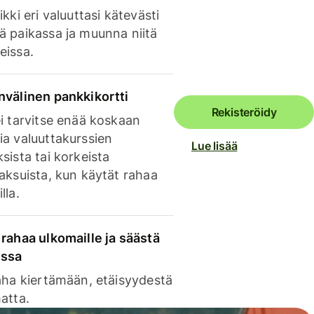
ikki eri valuuttasi kätevästi
ä paikassa ja muunna niitä
eissa.
nvälinen pankkikortti
Rekisteröidy
i tarvitse enää koskaan
ia valuuttakurssien
Lue lisää
sista tai korkeista
aksuista, kun käytät rahaa
lla.
rahaa ulkomaille ja säästä
issa
aha kiertämään, etäisyydestä
atta.