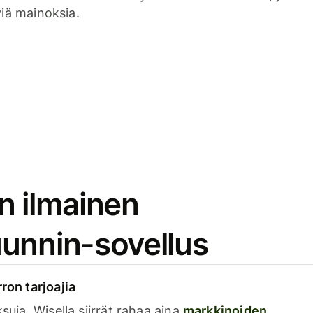
viä mainoksia.
n ilmainen
unnin-sovellus
rron tarjoajia
ksuja. Wisella siirrät rahaa aina
markkinoiden