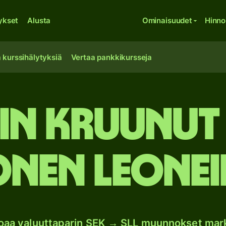
ykset
Alusta
Ominaisuudet
Hinno
 kurssihälytyksiä
Vertaa pankkikursseja
in kruunut 
onen leonei
joaa valuuttaparin SEK → SLL muunnokset mar