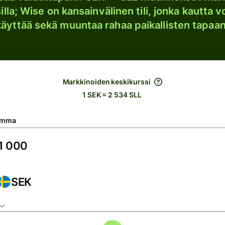
lla; Wise on kansainvälinen tili, jonka kautta vo
käyttää sekä muuntaa rahaa paikallisten tapaan
Markkinoiden keskikurssi
1 SEK = 2 534 SLL
umma
SEK