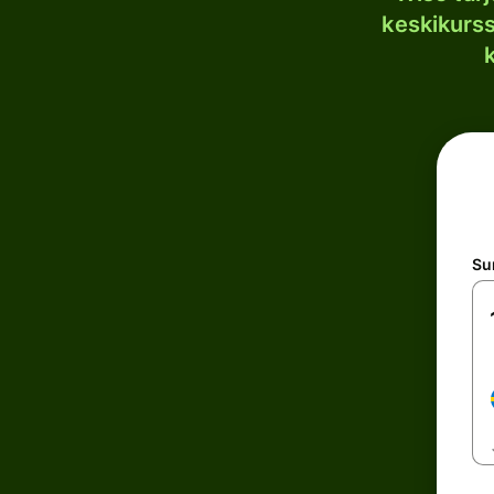
keskikurssi
S