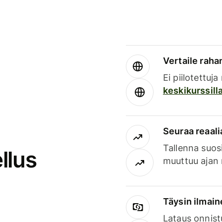
Vertaile rahan
Ei piilotettuj
keskikurssill
Seuraa reaali
Tallenna suosi
llus
muuttuu ajan 
Täysin ilmain
Lataus onnist