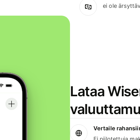
ei ole ärsyttä
Lataa Wise
valuuttamu
Vertaile rahansii
Ei piilotettuja ma