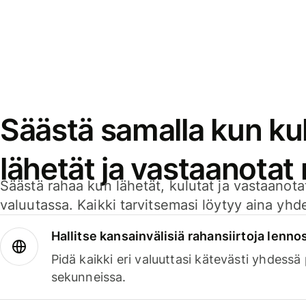
Säästä samalla kun kul
lähetät ja vastaanotat
Säästä rahaa kun lähetät, kulutat ja vastaanotat
valuutassa. Kaikki tarvitsemasi löytyy aina yhdelt
Hallitse kansainvälisiä rahansiirtoja lenno
Pidä kaikki eri valuuttasi kätevästi yhdessä
sekunneissa.