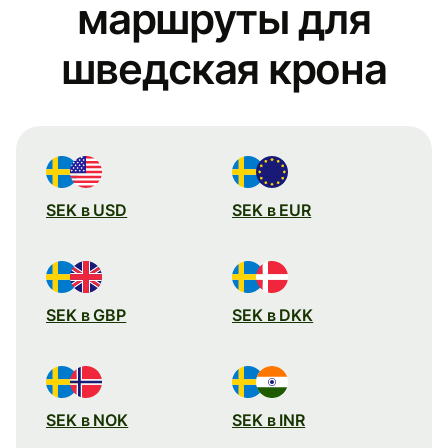
маршруты для
шведская крона
SEK в USD
SEK в EUR
SEK в GBP
SEK в DKK
SEK в NOK
SEK в INR