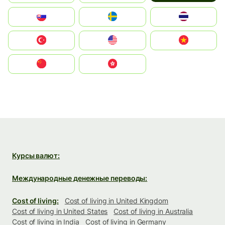
Slovensko
Ruoŧŧa
ไทย
Türkiye
United States
Vietnam
中国
中國香港特別行政區
Курсы валют:
Международные денежные переводы:
Cost of living:
Cost of living in United Kingdom
Cost of living in United States
Cost of living in Australia
Cost of living in India
Cost of living in Germany