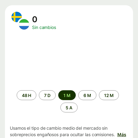
0
Sin cambios
Periodo
48 H
7 D
1 M
6 M
12 M
de
tiempo
5 A
Usamos el tipo de cambio medio del mercado sin
sobreprecios engañosos para ocultar las comisiones.
Más