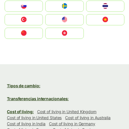
Slovensko
Ruoŧŧa
ไทย
Türkiye
United States
Vietnam
中国
中國香港特別行政區
Tipos de cambio:
Transferencias internacionales:
Cost of living:
Cost of living in United Kingdom
Cost of living in United States
Cost of living in Australia
Cost of living in India
Cost of living in Germany