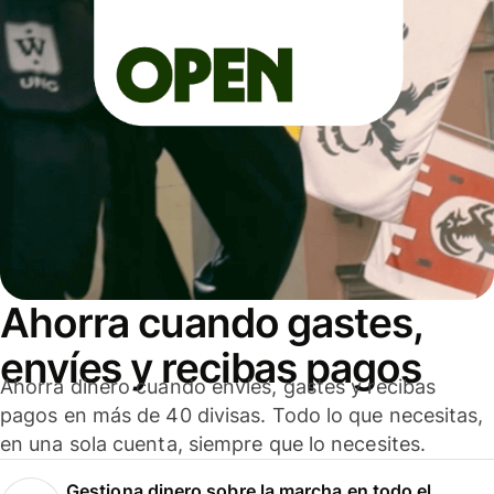
Ahorra cuando gastes,
envíes y recibas pagos
Ahorra dinero cuando envíes, gastes y recibas
pagos en más de 40 divisas. Todo lo que necesitas,
en una sola cuenta, siempre que lo necesites.
Gestiona dinero sobre la marcha en todo el