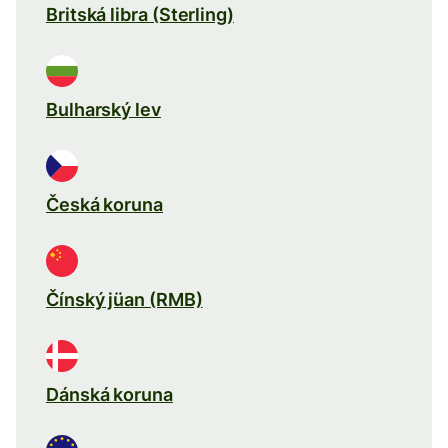
Britská libra (Sterling)
Bulharský lev
Česká koruna
Čínský jüan (RMB)
Dánská koruna