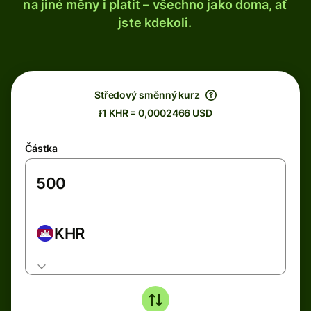
na jiné měny i platit – všechno jako doma, ať
jste kdekoli.
Středový směnný kurz
៛1 KHR = 0,0002466 USD
Částka
KHR