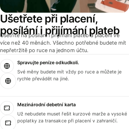
Ušetřete při placení,
posílání i přijímání plateb
Ušetříte na posílání i přijímání plateb a placení ve
více než 40 měnách. Všechno potřebné budete mít
nepřetržitě po ruce na jednom účtu.
Spravujte peníze odkudkoli.
Své měny budete mít vždy po ruce a můžete je
rychle převádět na jiné.
Mezinárodní debetní karta
Už nebudete muset řešit kurzové marže a vysoké
poplatky za transakce při placení v zahraničí.