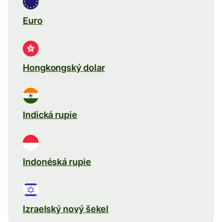
Euro
Hongkongský dolar
Indická rupie
Indonéská rupie
Izraelský nový šekel