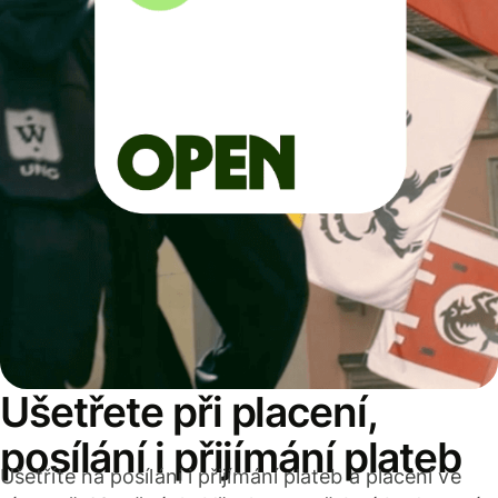
Ušetřete při placení,
posílání i přijímání plateb
Ušetříte na posílání i přijímání plateb a placení ve