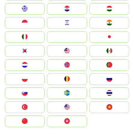
Greece
Hrvatska
Magyarország
Indonesia
Israel
India
Italia
JA
Japan
South Korea
Malay
Mexico
Nederland
Norge
Portugal
Polska
România
Россия
Slovensko
Ruoŧŧa
ไทย
Türkiye
United States
Vietnam
中国
中國香港特別行政區