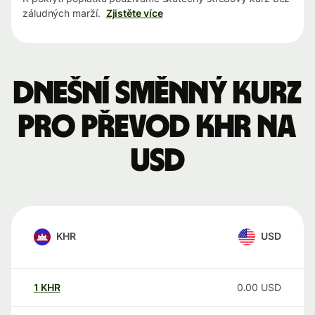
záludných marží.
Zjistěte více
Dnešní směnný kurz
pro převod KHR na
USD
KHR
USD
1
KHR
0.00
USD