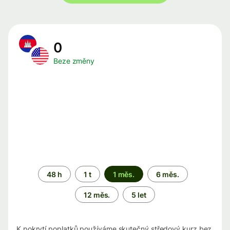
0
Beze změny
Časové
48 h
1 t
1 měs.
6 měs.
období
12 měs.
5 let
K pokrytí poplatků používáme skutečný středový kurz bez