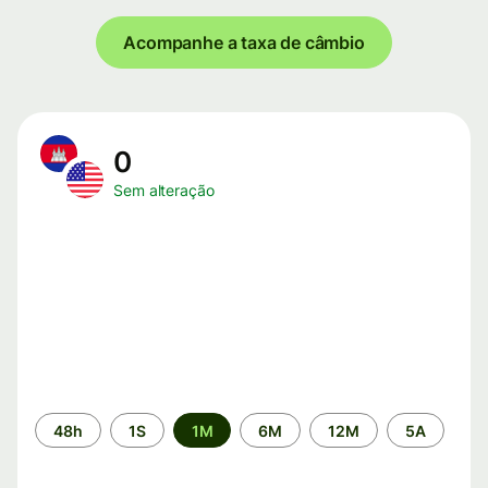
Acompanhe a taxa de câmbio
0
Sem alteração
Período
48h
1S
1M
6M
12M
5A
de
tempo