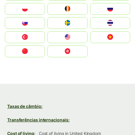
Polska
România
Россия
Slovensko
Ruoŧŧa
ไทย
Türkiye
United States
Vietnam
中国
中國香港特別行政區
Taxas de câmbio:
Transferências internacionais:
Cost of living:
Cost of living in United Kingdom