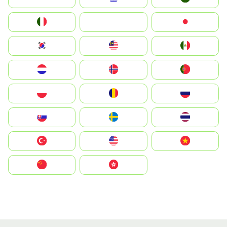
Italia
JA
Japan
South Korea
Malay
Mexico
Nederland
Norge
Portugal
Polska
România
Россия
Slovensko
Ruoŧŧa
ไทย
Türkiye
United States
Vietnam
中国
中國香港特別行政區