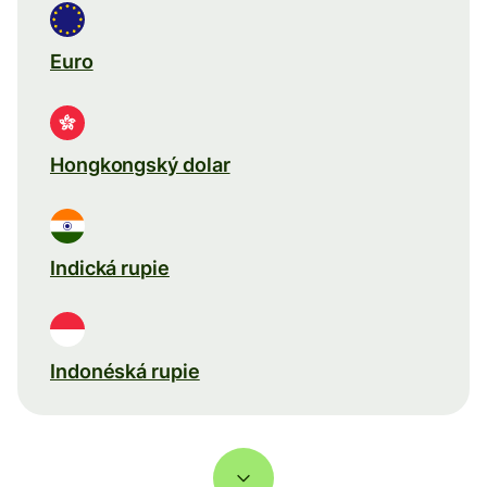
Euro
Hongkongský dolar
Indická rupie
Indonéská rupie