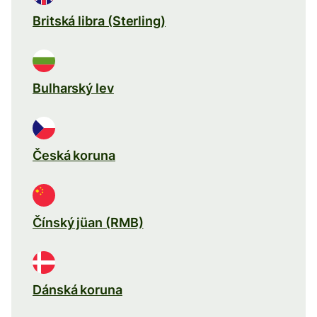
Britská libra (Sterling)
Bulharský lev
Česká koruna
Čínský jüan (RMB)
Dánská koruna