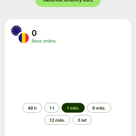
0
Beze změny
Časové
48 h
1 t
1 měs.
6 měs.
období
12 měs.
5 let