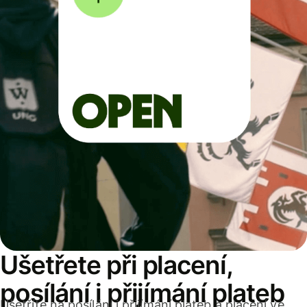
Ušetřete při placení,
posílání i přijímání plateb
Ušetříte na posílání i přijímání plateb a placení ve