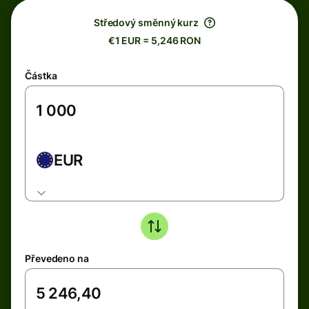
Středový směnný kurz
€1 EUR = 5,246 RON
Částka
EUR
Převedeno na