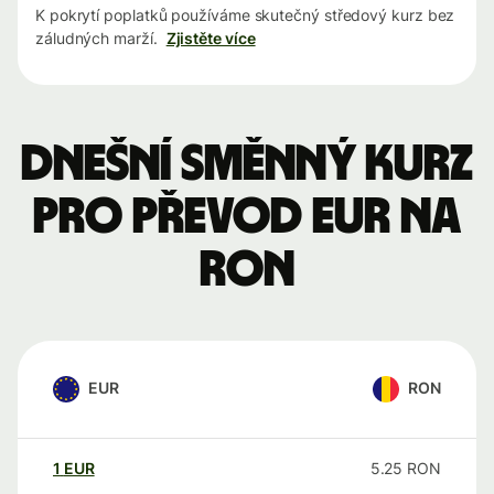
K pokrytí poplatků používáme skutečný středový kurz bez
záludných marží.
Zjistěte více
Dnešní směnný kurz
pro převod EUR na
RON
EUR
RON
1
EUR
5.25
RON