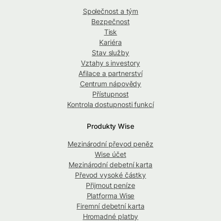
Společnost a tým
Bezpečnost
Tisk
Kariéra
Stav služby
Vztahy s investory
Afilace a partnerství
Centrum nápovědy
Přístupnost
Kontrola dostupnosti funkcí
Produkty Wise
Mezinárodní převod peněz
Wise účet
Mezinárodní debetní karta
Převod vysoké částky
Přijmout peníze
Platforma Wise
Firemní debetní karta
Hromadné platby