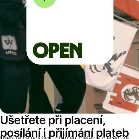
Ušetřete při placení,
posílání i přijímání plateb
Ušetříte na posílání i přijímání plateb a placení ve