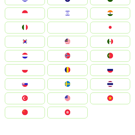
Indonesia
Israel
India
Italia
JA
Japan
South Korea
Malay
Mexico
Nederland
Norge
Portugal
Polska
România
Россия
Slovensko
Ruoŧŧa
ไทย
Türkiye
United States
Vietnam
中国
中國香港特別行政區