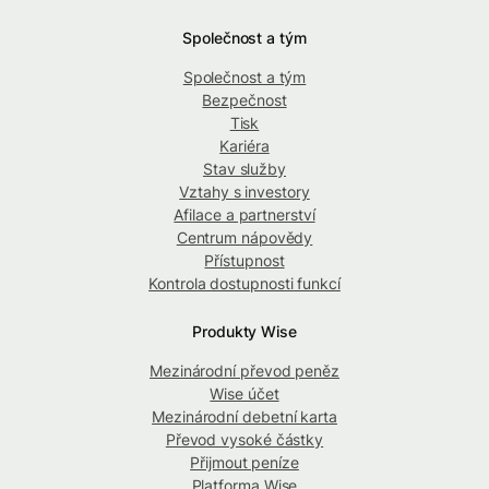
Společnost a tým
Společnost a tým
Bezpečnost
Tisk
Kariéra
Stav služby
Vztahy s investory
Afilace a partnerství
Centrum nápovědy
Přístupnost
Kontrola dostupnosti funkcí
Produkty Wise
Mezinárodní převod peněz
Wise účet
Mezinárodní debetní karta
Převod vysoké částky
Přijmout peníze
Platforma Wise