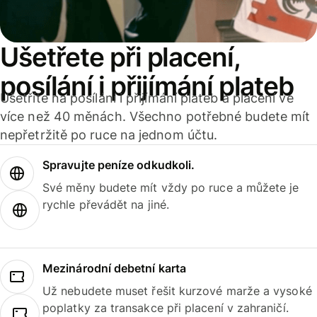
Ušetřete při placení,
posílání i přijímání plateb
Ušetříte na posílání i přijímání plateb a placení ve
více než 40 měnách. Všechno potřebné budete mít
nepřetržitě po ruce na jednom účtu.
Spravujte peníze odkudkoli.
Své měny budete mít vždy po ruce a můžete je
rychle převádět na jiné.
Mezinárodní debetní karta
Už nebudete muset řešit kurzové marže a vysoké
poplatky za transakce při placení v zahraničí.