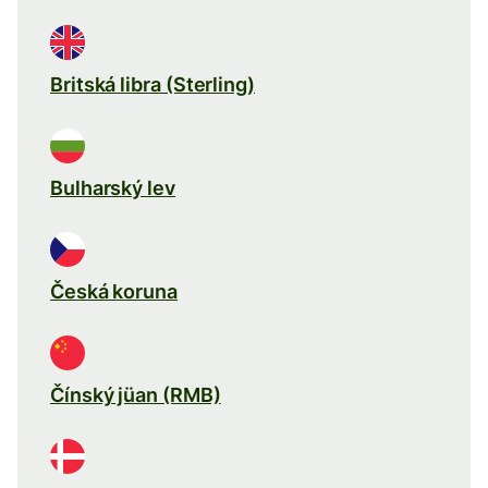
Britská libra (Sterling)
Bulharský lev
Česká koruna
Čínský jüan (RMB)