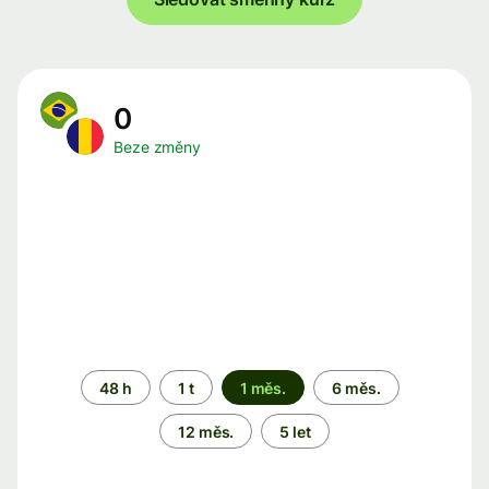
0
Beze změny
Časové
48 h
1 t
1 měs.
6 měs.
období
12 měs.
5 let