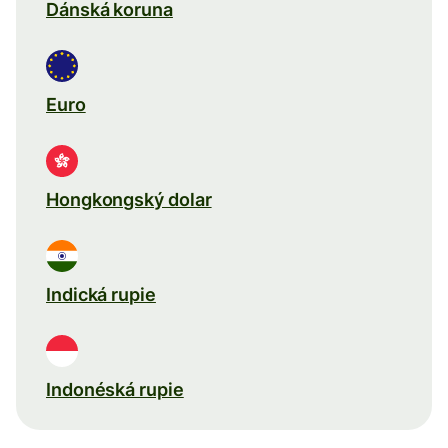
Dánská koruna
Euro
Hongkongský dolar
Indická rupie
Indonéská rupie