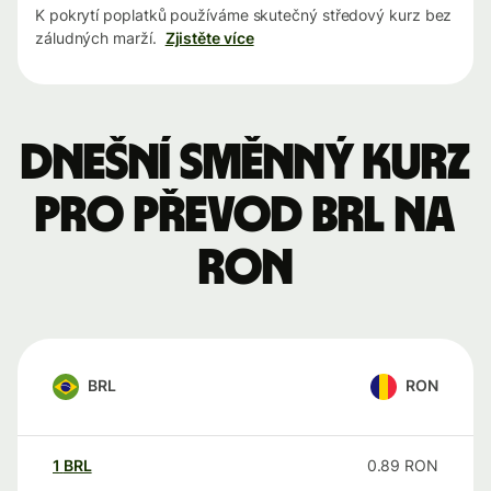
K pokrytí poplatků používáme skutečný středový kurz bez
záludných marží.
Zjistěte více
Dnešní směnný kurz
pro převod BRL na
RON
BRL
RON
1
BRL
0.89
RON