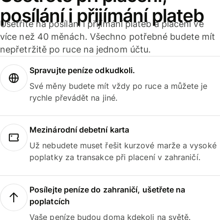
posílání i přijímání plateb
Ušetříte na posílání i přijímání plateb a placení ve
více než 40 měnách. Všechno potřebné budete mít
nepřetržitě po ruce na jednom účtu.
Spravujte peníze odkudkoli.
Své měny budete mít vždy po ruce a můžete je
rychle převádět na jiné.
Mezinárodní debetní karta
Už nebudete muset řešit kurzové marže a vysoké
poplatky za transakce při placení v zahraničí.
Posílejte peníze do zahraničí, ušetřete na
poplatcích
Vaše peníze budou doma kdekoli na světě.