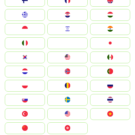
Suomi
France
United Kingdom
Greece
Hrvatska
Magyarország
Indonesia
Israel
India
Italia
JA
Japan
South Korea
Malay
Mexico
Nederland
Norge
Portugal
Polska
România
Россия
Slovensko
Ruoŧŧa
ไทย
Türkiye
United States
Vietnam
中国
中國香港特別行政區