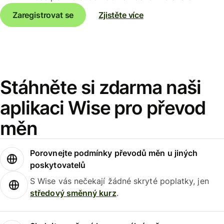
Zaregistrovat se
Zjistěte více
Stáhněte si zdarma naši
aplikaci Wise pro převod
měn
Porovnejte podmínky převodů měn u jiných
poskytovatelů
S Wise vás nečekají žádné skryté poplatky, jen
středový směnný kurz
.