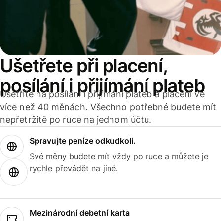
Ušetřete při placení,
posílání i přijímání plateb
Ušetříte na posílání i přijímání plateb a placení ve
více než 40 měnách. Všechno potřebné budete mít
nepřetržitě po ruce na jednom účtu.
Spravujte peníze odkudkoli.
Své měny budete mít vždy po ruce a můžete je
rychle převádět na jiné.
Mezinárodní debetní karta