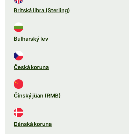
Britská libra (Sterling)
Bulharský lev
Česká koruna
Čínský jüan (RMB)
Dánská koruna