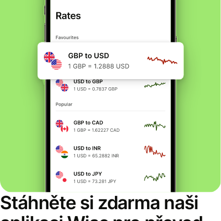
Stáhněte si zdarma naši