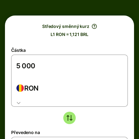
Středový směnný kurz
L1 RON = 1,121 BRL
Částka
RON
Převedeno na