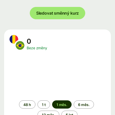
Sledovat směnný kurz
0
Beze změny
Časové
48 h
1 t
1 měs.
6 měs.
období
12 měs.
5 let