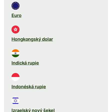
Euro
Hongkongský dolar
Indická rupie
Indonéská rupie
Izraelský nový šekel