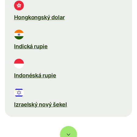
Hongkongský dolar
Indická rupie
Indonéská rupie
Izraelský nový šekel