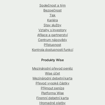
Společnost a tým
Bezpečnost
Tisk
Kariéra
Stav služby
Vztahy s investory
Afilace a partnerství
Centrum nápovědy
Přístupnost
Kontrola dostupnosti funkcí
Produkty Wise
Mezinárodní převod peněz
Wise účet
Mezinárodní debetní karta
Převod vysoké částky
Přijmout peníze
Platforma Wise
Firemní debetní karta
Hromadné platby