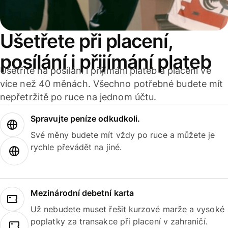
Ušetřete při placení,
posílání i přijímání plateb
Ušetříte na posílání i přijímání plateb a placení ve
více než 40 měnách. Všechno potřebné budete mít
nepřetržitě po ruce na jednom účtu.
Spravujte peníze odkudkoli.
Své měny budete mít vždy po ruce a můžete je
rychle převádět na jiné.
Mezinárodní debetní karta
Už nebudete muset řešit kurzové marže a vysoké
poplatky za transakce při placení v zahraničí.