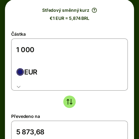
Středový směnný kurz
€1 EUR = 5,874 BRL
Částka
EUR
Převedeno na