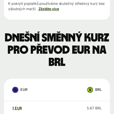
K pokrytí poplatků používáme skutečný středový kurz bez
záludných marží.
Zjistěte více
Dnešní směnný kurz
pro převod EUR na
BRL
EUR
BRL
1
EUR
5.87
BRL