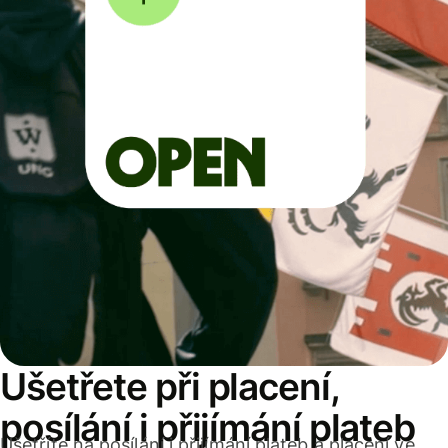
Ušetřete při placení,
posílání i přijímání plateb
Ušetříte na posílání i přijímání plateb a placení ve