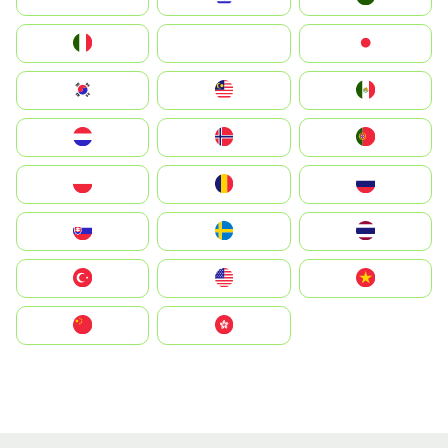
Italia
JA
Japan
South Korea
Malay
Mexico
Nederland
Norge
Portugal
Polska
România
Россия
Slovensko
Ruoŧŧa
ไทย
Türkiye
United States
Vietnam
中国
中國香港特別行政區