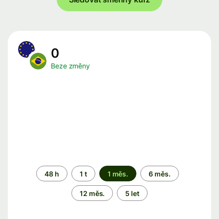
0
Beze změny
Časové
48 h
1 t
1 měs.
6 měs.
období
12 měs.
5 let