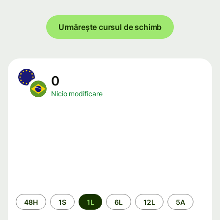
Urmărește cursul de schimb
0
Nicio modificare
Perioada
48H
1S
1L
6L
12L
5A