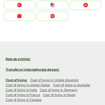
Türkiye
United States
Vietnam
中国
中國香港特別行政區
Rate de schimb:
Transferuri internaționale de bani:
Cost of living:
Cost of living in United Kingdom
Cost of living in United States
Cost of living in Australia
Cost of living in India
Cost of living in Germany
Cost of living in France
Cost of living in Spain
Cost of living in Canada