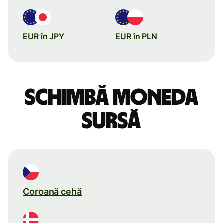
EUR în JPY
EUR în PLN
Schimbă moneda
sursă
Coroană cehă