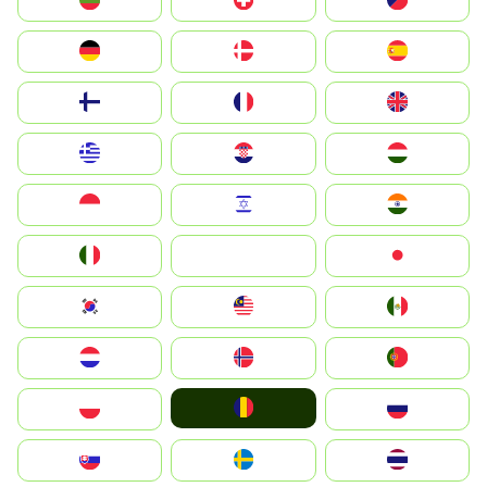
България
Switzerland
Czechia
Deutschland
Denmark
España
Suomi
France
United Kingdom
Greece
Hrvatska
Magyarország
Indonesia
Israel
India
Italia
JA
Japan
South Korea
Malay
Mexico
Nederland
Norge
Portugal
România
Polska
Россия
Slovensko
Ruoŧŧa
ไทย