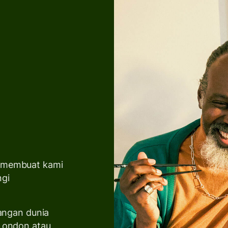
g membuat kami
ngi
langan dunia
 London atau