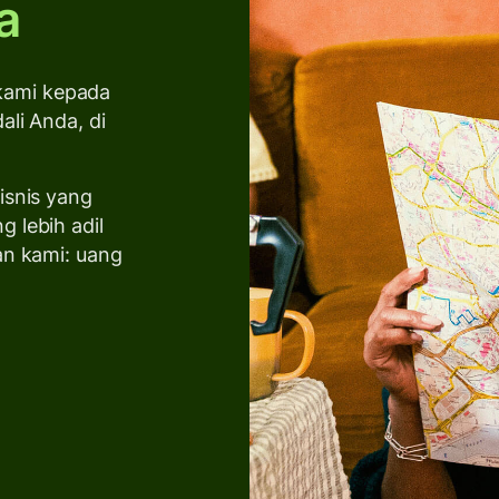
a
 kami kepada
li Anda, di
isnis yang
 lebih adil
an kami: uang