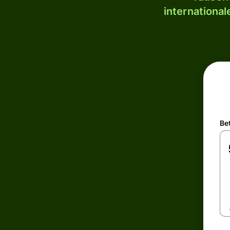
internationa
Be