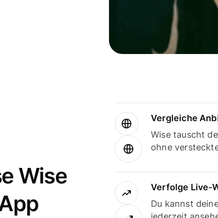
Vergleiche Anb
Wise tauscht d
ohne versteckt
se Wise
Verfolge Live-
-App
Du kannst dein
jederzeit anseh