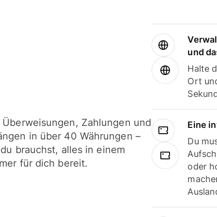
Verwal
und da
Halte 
Ort und
Sekund
i Überweisungen, Zahlungen und
Eine i
ängen in über 40 Währungen –
Du mus
 du brauchst, alles in einem
Aufsch
mer für dich bereit.
oder h
machen
Ausland