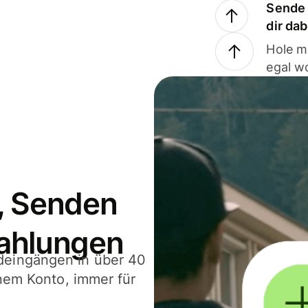
Sende 
dir da
Hole m
egal w
, Senden
ahlungen
deingängen in über 40
inem Konto, immer für