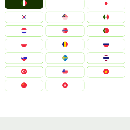
Italia
JA
Japan
South Korea
Malay
Mexico
Nederland
Norge
Portugal
Polska
România
Россия
Slovensko
Ruoŧŧa
ไทย
Türkiye
United States
Vietnam
中国
中國香港特別行政區