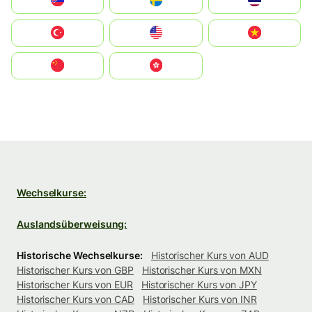
Slovensko
Ruoŧŧa
ไทย
Türkiye
United States
Vietnam
中国
中國香港特別行政區
Wechselkurse:
Auslandsüberweisung:
Historische Wechselkurse:
Historischer Kurs von AUD
Historischer Kurs von GBP
Historischer Kurs von MXN
Historischer Kurs von EUR
Historischer Kurs von JPY
Historischer Kurs von CAD
Historischer Kurs von INR