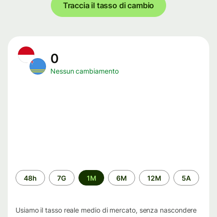
Traccia il tasso di cambio
0
Nessun cambiamento
Periodo
48h
7G
1M
6M
12M
5A
di
tempo
Usiamo il tasso reale medio di mercato, senza nascondere