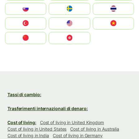
Slovensko
Ruoŧŧa
ไทย
Türkiye
United States
Vietnam
中国
中國香港特別行政區
Tassi di cambio:
Trasferimenti internazionali di denaro:
Cost of living:
Cost of living in United Kingdom
Cost of living in United States
Cost of living in Australia
Cost of living in India
Cost of living in Germany