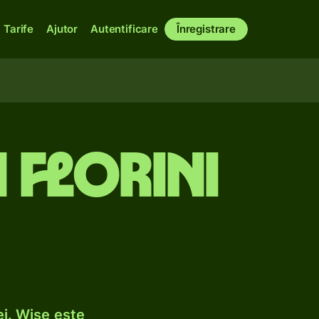
Tarife
Ajutor
Autentificare
Înregistrare
n florini
i. Wise este