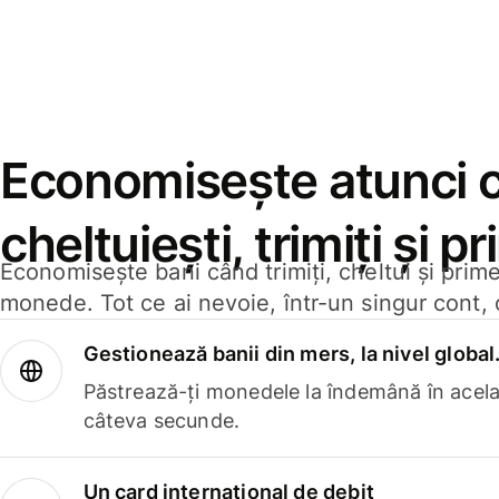
Economisește atunci 
cheltuiești, trimiți și p
Economisește bani când trimiți, cheltui și prim
monede. Tot ce ai nevoie, într-un singur cont, 
Gestionează banii din mers, la nivel global
Păstrează-ți monedele la îndemână în acelaș
câteva secunde.
Un card internațional de debit