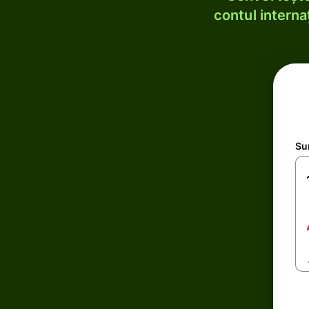
contul internaț
Su