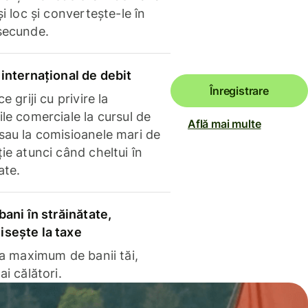
și loc și convertește-le în
secunde.
internațional de debit
Înregistrare
e griji cu privire la
le comerciale la cursul de
Află mai multe
sau la comisioanele mari de
ie atunci când cheltui în
ate.
bani în străinătate,
sește la taxe
la maximum de banii tăi,
ai călători.