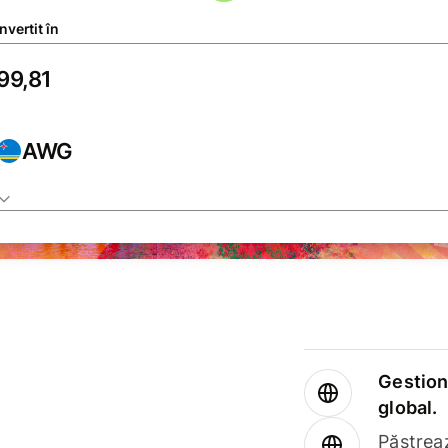
vertit în
AWG
Gestione
global.
Păstrea