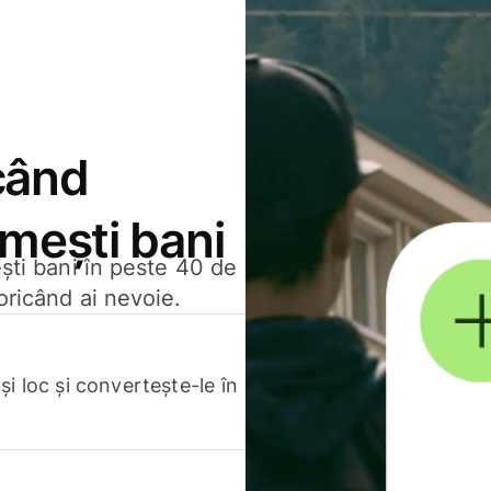
când
rimești bani
ești bani în peste 40 de
oricând ai nevoie.
.
i loc și convertește-le în