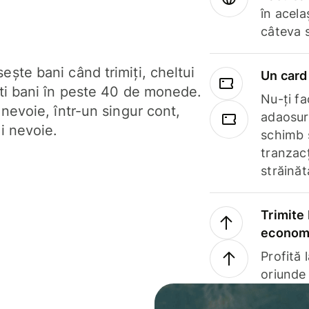
în acela
câteva 
ște bani când trimiți, cheltui
Un card 
ști bani în peste 40 de monede.
Nu-ți fac
 nevoie, într-un singur cont,
adaosuri
i nevoie.
schimb 
tranzacț
străinăt
Trimite 
economi
Profită 
oriunde 