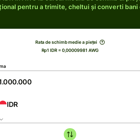
ional pentru a trimite, cheltui și converti bani 
Rata de schimb medie a pieței
Rp1 IDR = 0,00009981 AWG
ma
IDR