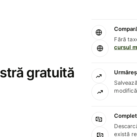
Compară 
Fără tax
cursul m
stră gratuită
Urmăreșt
Salvează
modifică
Complet 
Descarcă
există r