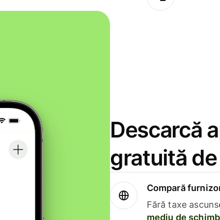
Descarcă ap
gratuită d
Compară furnizori
Fără taxe ascuns
mediu de schimb 