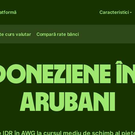
atformă
Caracteristici
te curs valutar
Compară rate bănci
doneziene î
arubani
IDR în AWG la cursul mediu de schimb al piețe