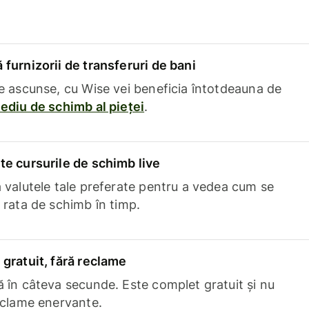
furnizorii de transferuri de bani
e ascunse, cu Wise vei beneficia întotdeauna de
ediu de schimb al pieței
.
e cursurile de schimb live
 valutele tale preferate pentru a vedea cum se
 rata de schimb în timp.
gratuit, fără reclame
 în câteva secunde. Este complet gratuit și nu
eclame enervante.