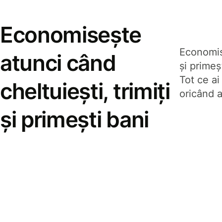
Economisește
Economise
atunci când
și prime
Tot ce ai
cheltuiești, trimiți
oricând a
și primești bani