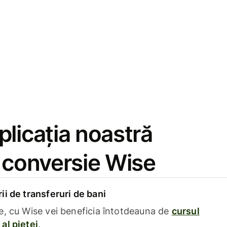
licația noastră
e conversie Wise
i de transferuri de bani
e, cu Wise vei beneficia întotdeauna de
cursul
al pieței
.