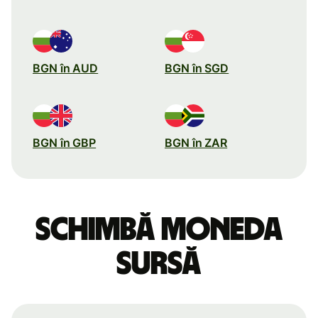
BGN în AUD
BGN în SGD
BGN în GBP
BGN în ZAR
Schimbă moneda
sursă