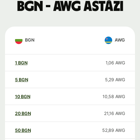
BGN - AWG astăzi
BGN
AWG
1
BGN
1,06
AWG
5
BGN
5,29
AWG
10
BGN
10,58
AWG
20
BGN
21,16
AWG
50
BGN
52,89
AWG