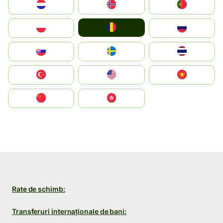
Nederland
Norge
Portugal
România
Polska
Россия
Slovensko
Ruoŧŧa
ไทย
Türkiye
United States
Vietnam
中国
中國香港特別行政區
Rate de schimb:
Transferuri internaționale de bani: