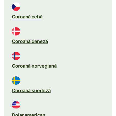
Coroană cehă
Coroană daneză
Coroană norvegiană
Coroană suedeză
Dolar american