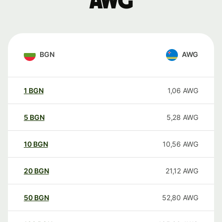
AWG
BGN
AWG
1
BGN
1,06
AWG
5
BGN
5,28
AWG
10
BGN
10,56
AWG
20
BGN
21,12
AWG
50
BGN
52,80
AWG