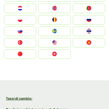
Nederland
Norge
Portugal
Polska
România
Россия
Slovensko
Ruoŧŧa
ไทย
Türkiye
United States
Vietnam
中国
中國香港特別行政區
Tassi di cambio: