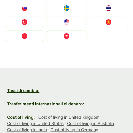
Slovensko
Ruoŧŧa
ไทย
Türkiye
United States
Vietnam
中国
中國香港特別行政區
Tassi di cambio:
Trasferimenti internazionali di denaro:
Cost of living:
Cost of living in United Kingdom
Cost of living in United States
Cost of living in Australia
Cost of living in India
Cost of living in Germany