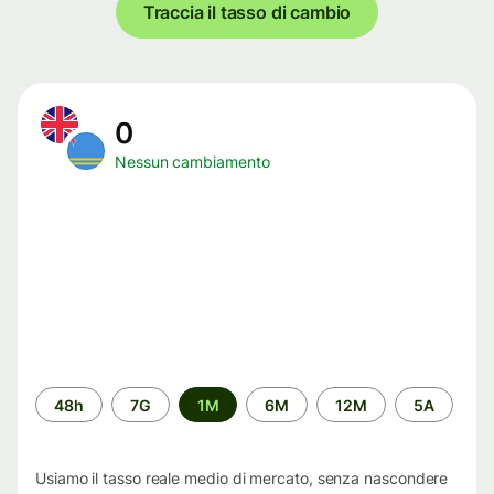
Traccia il tasso di cambio
0
Nessun cambiamento
Periodo
48h
7G
1M
6M
12M
5A
di
tempo
Usiamo il tasso reale medio di mercato, senza nascondere