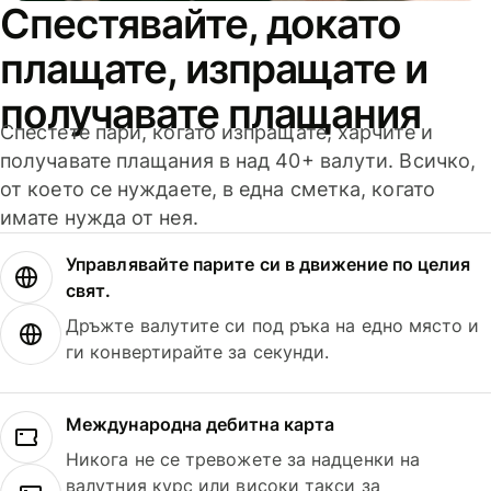
Спестявайте, докато
плащате, изпращате и
получавате плащания
Спестете пари, когато изпращате, харчите и
получавате плащания в над 40+ валути. Всичко,
от което се нуждаете, в една сметка, когато
имате нужда от нея.
Управлявайте парите си в движение по целия
свят.
Дръжте валутите си под ръка на едно място и
ги конвертирайте за секунди.
Международна дебитна карта
Никога не се тревожете за надценки на
валутния курс или високи такси за