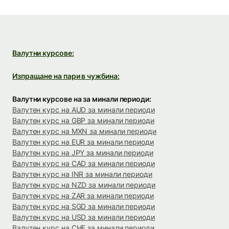
Валутни курсове:
Изпращане на пари в чужбина:
Валутни курсове на за минали периоди:
Валутен курс на AUD за минали периоди
Валутен курс на GBP за минали периоди
Валутен курс на MXN за минали периоди
Валутен курс на EUR за минали периоди
Валутен курс на JPY за минали периоди
Валутен курс на CAD за минали периоди
Валутен курс на INR за минали периоди
Валутен курс на NZD за минали периоди
Валутен курс на ZAR за минали периоди
Валутен курс на SGD за минали периоди
Валутен курс на USD за минали периоди
Валутен курс на CHF за минали периоди