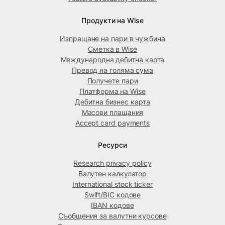
Продукти на Wise
Изпращане на пари в чужбина
Сметка в Wise
Международна дебитна карта
Превод на голяма сума
Получете пари
Платформа на Wise
Дебитна бизнес карта
Масови плащания
Accept card payments
Ресурси
Research privacy policy
Валутен калкулатор
International stock ticker
Swift/BIC кодове
IBAN кодове
Съобщения за валутни курсове