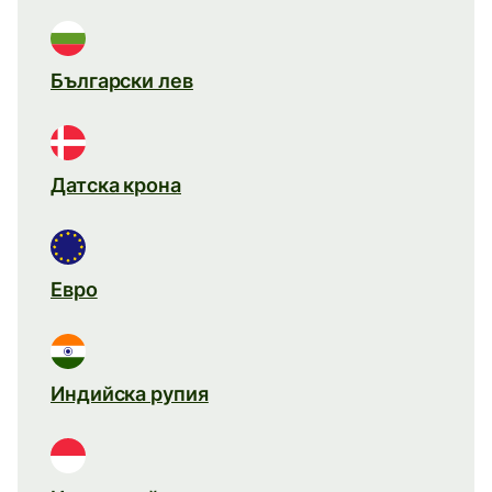
Български лев
Датска крона
Евро
Индийска рупия