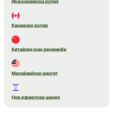
Индонезийска рупия
Канадски долар
Китайски юан ренминби
Малайзийски рингит
Нов израелски шекел