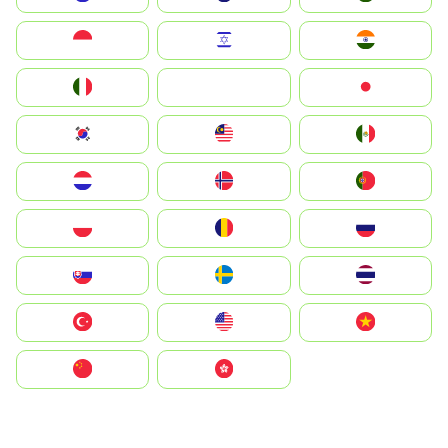
Indonesia
Israel
India
Italia
JA
Japan
South Korea
Malay
Mexico
Nederland
Norge
Portugal
Polska
România
Россия
Slovensko
Ruoŧŧa
ไทย
Türkiye
United States
Vietnam
中国
中國香港特別行政區