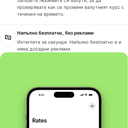
Запазете любимите си валути, за да
проверявате как се променя валутният курс с
течение на времето.
Напълно безплатно, без реклами
Изтеглете за секунди. Напълно безплатно е и
няма досадни реклами.