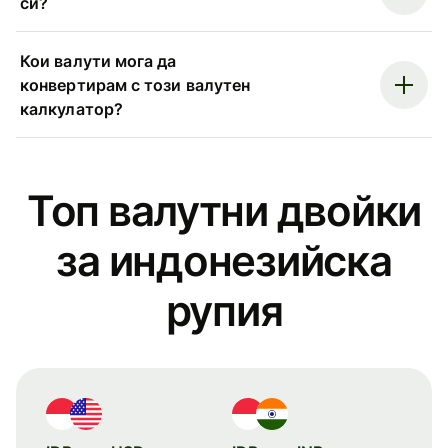
си?
Кои валути мога да
конвертирам с този валутен
калкулатор?
Топ валутни двойки
за индонезийска
рупия