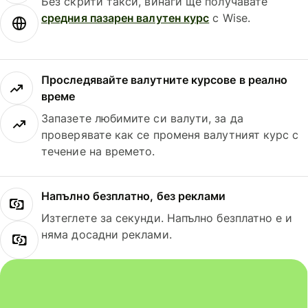
Без скрити такси, винаги ще получавате
средния пазарен валутен курс
с Wise.
Проследявайте валутните курсове в реално
време
Запазете любимите си валути, за да
проверявате как се променя валутният курс с
течение на времето.
Напълно безплатно, без реклами
Изтеглете за секунди. Напълно безплатно е и
няма досадни реклами.