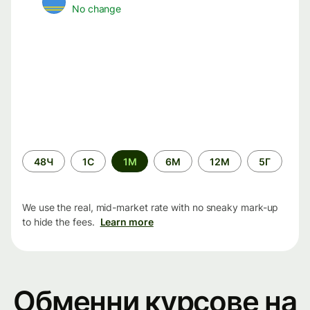
No change
Time
48Ч
1С
1М
6М
12М
5Г
period
We use the real, mid-market rate with no sneaky mark-up
to hide the fees.
Learn more
Обменни курсове на