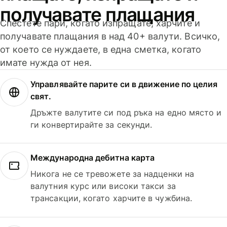
получавате плащания
Спестете пари, когато изпращате, харчите и
получавате плащания в над 40+ валути. Всичко,
от което се нуждаете, в една сметка, когато
имате нужда от нея.
Управлявайте парите си в движение по целия
свят.
Дръжте валутите си под ръка на едно място и
ги конвертирайте за секунди.
Международна дебитна карта
Никога не се тревожете за надценки на
валутния курс или високи такси за
трансакции, когато харчите в чужбина.