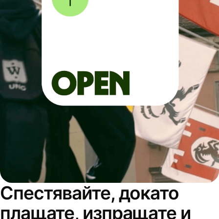
Спестявайте, докато
плащате, изпращате и