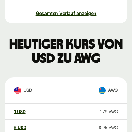
Gesamten Verlauf anzeigen
Heutiger Kurs von
USD zu AWG
USD
AWG
1
USD
1.79
AWG
5
USD
8.95
AWG