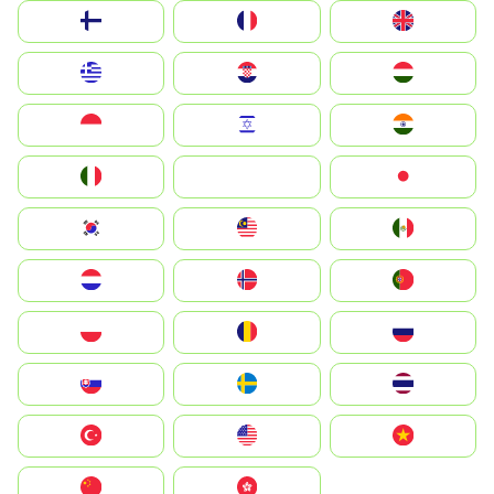
Suomi
France
United Kingdom
Greece
Hrvatska
Magyarország
Indonesia
Israel
India
Italia
JA
Japan
South Korea
Malay
Mexico
Nederland
Norge
Portugal
Polska
România
Россия
Slovensko
Ruoŧŧa
ไทย
Türkiye
United States
Vietnam
中国
中國香港特別行政區