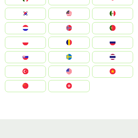
South Korea
Malay
Mexico
Nederland
Norge
Portugal
Polska
România
Россия
Slovensko
Ruoŧŧa
ไทย
Türkiye
United States
Vietnam
中国
中國香港特別行政區