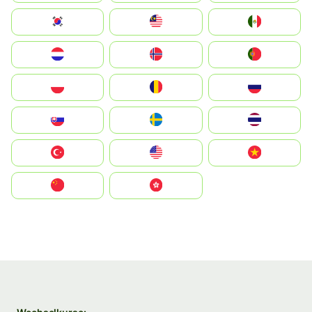
South Korea
Malay
Mexico
Nederland
Norge
Portugal
Polska
România
Россия
Slovensko
Ruoŧŧa
ไทย
Türkiye
United States
Vietnam
中国
中國香港特別行政區