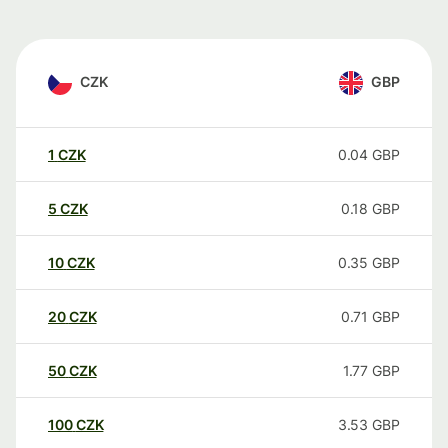
CZK
GBP
1
CZK
0.04
GBP
5
CZK
0.18
GBP
10
CZK
0.35
GBP
20
CZK
0.71
GBP
50
CZK
1.77
GBP
100
CZK
3.53
GBP