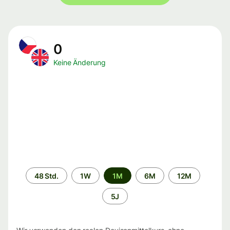
0
Keine Änderung
Zeitraum
48 Std.
1W
1M
6M
12M
5J