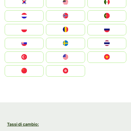
South Korea
Malay
Mexico
Nederland
Norge
Portugal
Polska
România
Россия
Slovensko
Ruoŧŧa
ไทย
Türkiye
United States
Vietnam
中国
中國香港特別行政區
Tassi di cambio: