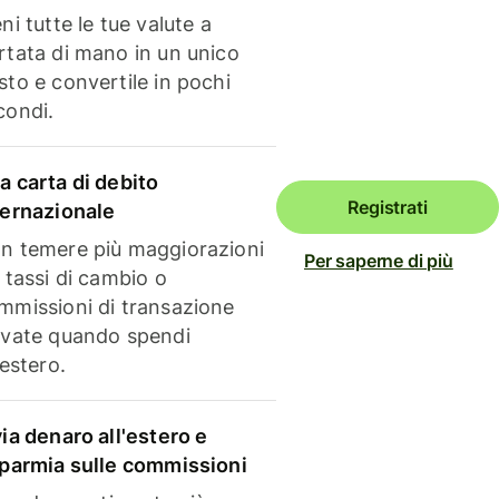
ni tutte le tue valute a
rtata di mano in un unico
sto e convertile in pochi
condi.
a carta di debito
Registrati
ternazionale
n temere più maggiorazioni
Per saperne di più
i tassi di cambio o
mmissioni di transazione
evate quando spendi
'estero.
via denaro all'estero e
sparmia sulle commissioni