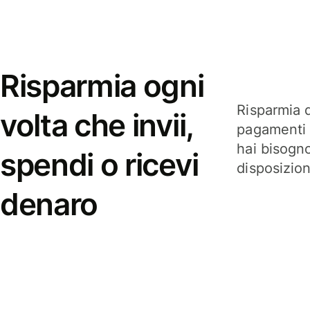
Risparmia ogni
Risparmia q
volta che invii,
pagamenti i
hai bisogn
spendi o ricevi
disposizio
denaro