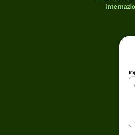
internazi
Im