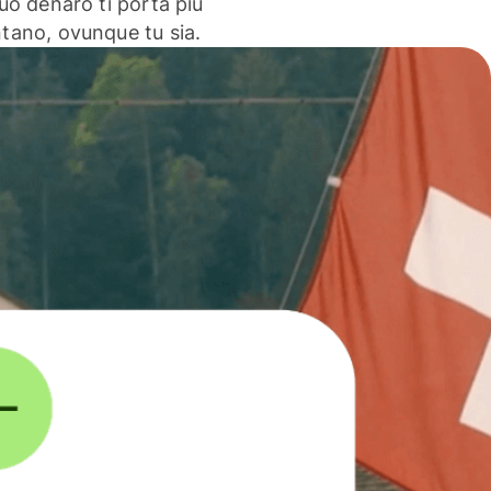
 tuo denaro ti porta più
ntano, ovunque tu sia.