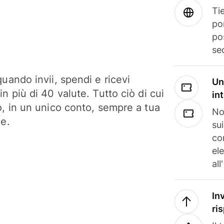
Tie
po
po
se
uando invii, spendi e ricevi
Un
n più di 40 valute. Tutto ciò di cui
in
o, in un unico conto, sempre a tua
No
ne.
su
co
el
all
In
ri