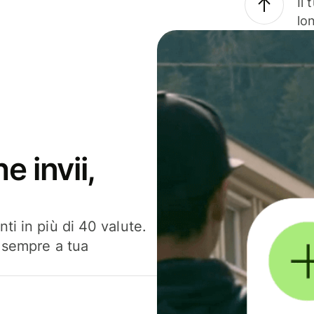
Il
lo
e invii,
ti in più di 40 valute.
, sempre a tua