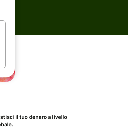
stisci il tuo denaro a livello
obale.