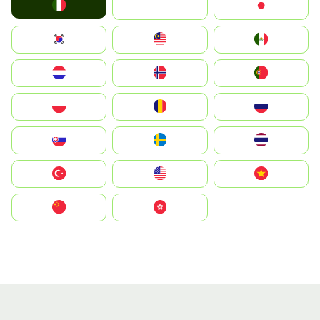
Italia
JA
Japan
South Korea
Malay
Mexico
Nederland
Norge
Portugal
Polska
România
Россия
Slovensko
Ruoŧŧa
ไทย
Türkiye
United States
Vietnam
中国
中國香港特別行政區