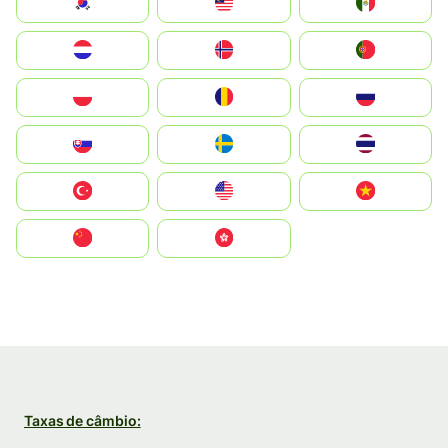
South Korea
Malay
Mexico
Nederland
Norge
Portugal
Polska
România
Россия
Slovensko
Ruoŧŧa
ไทย
Türkiye
United States
Vietnam
中国
中國香港特別行政區
Taxas de câmbio: