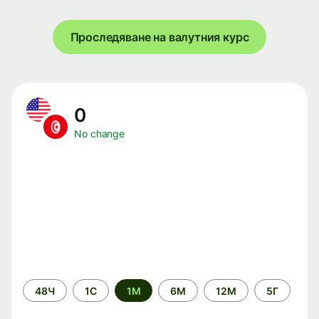
Проследяване на валутния курс
0
No change
Time
48Ч
1С
1М
6М
12М
5Г
period