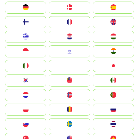
Deutschland
Denmark
España
Suomi
France
United Kingdom
Greece
Hrvatska
Magyarország
Indonesia
Israel
India
Italia
JA
Japan
South Korea
Malay
Mexico
Nederland
Norge
Portugal
Polska
România
Россия
Slovensko
Ruoŧŧa
ไทย
Türkiye
United States
Vietnam