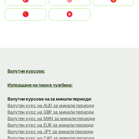
中国
中國香港特別行政區
Валутни курсове:
Изпращане на пари в чужбина:
Валутни курсове на за минали периоди:
Валутен курс на AUD за минали периоди
Валутен курс на GBP за минали периоди
Валутен курс на MXN за минали периоди
Валутен курс на EUR за минали периоди
Валутен курс на JPY за минали периоди
Валутен курс на CAD за минали периоди