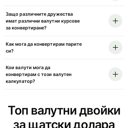
Защо различните дружества
имат различни валутни курсове
за конвертиране?
Как мога да конвертирам парите
си?
Кои валути мога да
конвертирам с този валутен
калкулатор?
Топ валутни двойки
за щатски долара