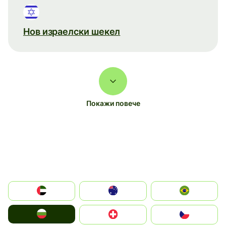
Нов израелски шекел
Покажи повече
الإمارات العربية المتحدة
Australia
Brazil
България
Switzerland
Czechia