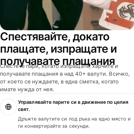
Спестявайте, докато
плащате, изпращате и
получавате плащания
Спестете пари, когато изпращате, харчите и
получавате плащания в над 40+ валути. Всичко,
от което се нуждаете, в една сметка, когато
имате нужда от нея.
Управлявайте парите си в движение по целия
свят.
Дръжте валутите си под ръка на едно място и
ги конвертирайте за секунди.