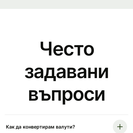
Често
задавани
въпроси
Как да конвертирам валути?