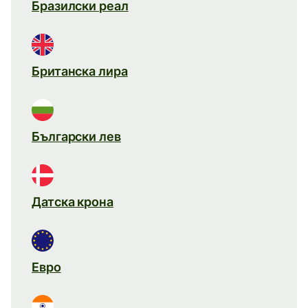
Бразилски реал
Британска лира
Български лев
Датска крона
Евро