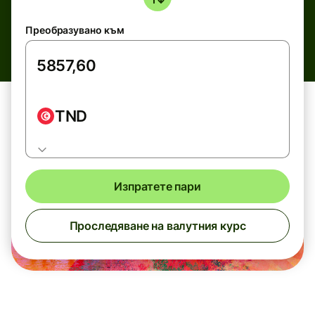
Преобразувано към
TND
Изпратете пари
Проследяване на валутния курс