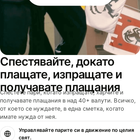
Спестявайте, докато
плащате, изпращате и
получавате плащания
Спестете пари, когато изпращате, харчите и
получавате плащания в над 40+ валути. Всичко,
от което се нуждаете, в една сметка, когато
имате нужда от нея.
Управлявайте парите си в движение по целия
свят.