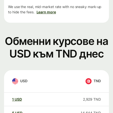
We use the real, mid-market rate with no sneaky mark-up
to hide the fees.
Learn more
Обменни курсове на
USD към TND днес
USD
TND
1
USD
2,929
TND
5
USD
14,644
TND