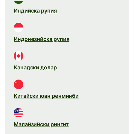
Индийска рупия
Индонезийска рупия
Канадски долар
Китайски юан ренминби
Малайзийски рингит