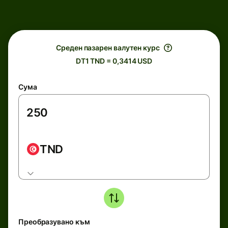
Среден пазарен валутен курс
DT1 TND = 0,3414 USD
Сума
TND
Преобразувано към