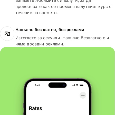
Запазете любимите си валути, за да
проверявате как се променя валутният курс с
течение на времето.
Напълно безплатно, без реклами
Изтеглете за секунди. Напълно безплатно е и
няма досадни реклами.