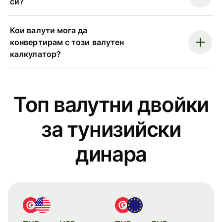
си?
Кои валути мога да
конвертирам с този валутен
калкулатор?
Топ валутни двойки
за тунизийски
динара