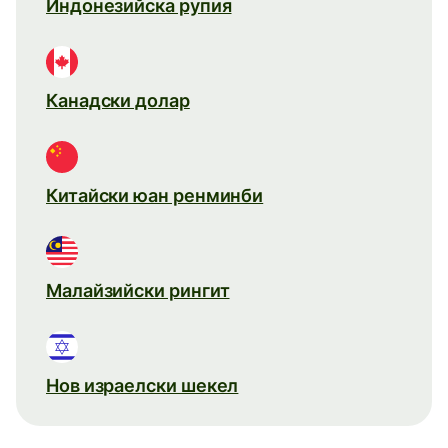
Индонезийска рупия
Канадски долар
Китайски юан ренминби
Малайзийски рингит
Нов израелски шекел