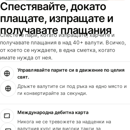
Спестявайте, докато
плащате, изпращате и
получавате плащания
Спестете пари, когато изпращате, харчите и
получавате плащания в над 40+ валути. Всичко,
от което се нуждаете, в една сметка, когато
имате нужда от нея.
Управлявайте парите си в движение по целия
свят.
Дръжте валутите си под ръка на едно място и
ги конвертирайте за секунди.
Международна дебитна карта
Никога не се тревожете за надценки на
валутния курс или високи такси за