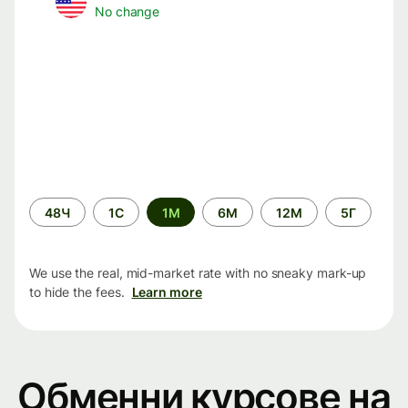
No change
Time
48Ч
1С
1М
6М
12М
5Г
period
We use the real, mid-market rate with no sneaky mark-up
to hide the fees.
Learn more
Обменни курсове на