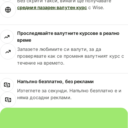
Без скрити такси, винаги ще получавате
средния пазарен валутен курс
с Wise.
Проследявайте валутните курсове в реално
време
Запазете любимите си валути, за да
проверявате как се променя валутният курс с
течение на времето.
Напълно безплатно, без реклами
Изтеглете за секунди. Напълно безплатно е и
няма досадни реклами.