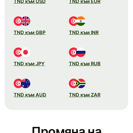
TND към USD
TND към EUR
TND към GBP
TND към INR
TND към JPY
TND към RUB
TND към AUD
TND към ZAR
Промяна на