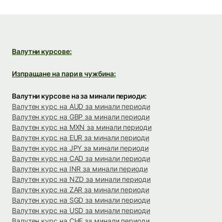
Валутни курсове:
Изпращане на пари в чужбина:
Валутни курсове на за минали периоди:
Валутен курс на AUD за минали периоди
Валутен курс на GBP за минали периоди
Валутен курс на MXN за минали периоди
Валутен курс на EUR за минали периоди
Валутен курс на JPY за минали периоди
Валутен курс на CAD за минали периоди
Валутен курс на INR за минали периоди
Валутен курс на NZD за минали периоди
Валутен курс на ZAR за минали периоди
Валутен курс на SGD за минали периоди
Валутен курс на USD за минали периоди
Валутен курс на CHF за минали периоди