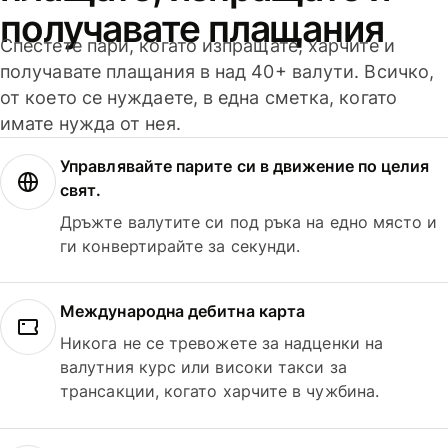
получавате плащания
Спестете пари, когато изпращате, харчите и
получавате плащания в над 40+ валути. Всичко,
от което се нуждаете, в една сметка, когато
имате нужда от нея.
Управлявайте парите си в движение по целия
свят.
Дръжте валутите си под ръка на едно място и
ги конвертирайте за секунди.
Международна дебитна карта
Никога не се тревожете за надценки на
валутния курс или високи такси за
трансакции, когато харчите в чужбина.