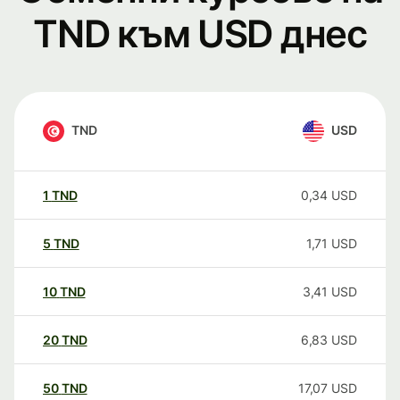
TND към USD днес
TND
USD
1
TND
0,34
USD
5
TND
1,71
USD
10
TND
3,41
USD
20
TND
6,83
USD
50
TND
17,07
USD