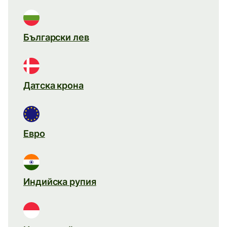
Български лев
Датска крона
Евро
Индийска рупия