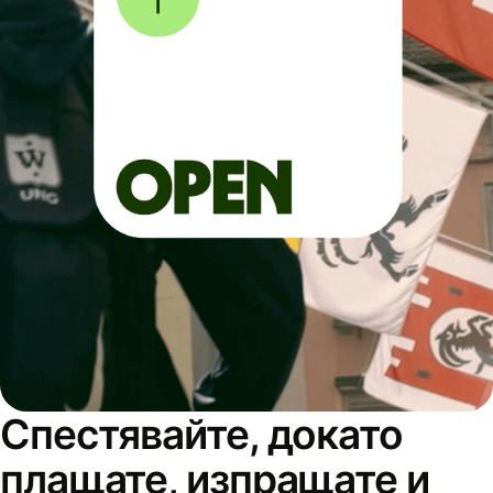
Спестявайте, докато
плащате, изпращате и