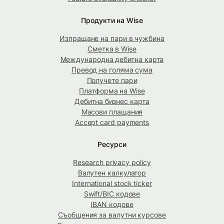
Продукти на Wise
Изпращане на пари в чужбина
Сметка в Wise
Международна дебитна карта
Превод на голяма сума
Получете пари
Платформа на Wise
Дебитна бизнес карта
Масови плащания
Accept card payments
Ресурси
Research privacy policy
Валутен калкулатор
International stock ticker
Swift/BIC кодове
IBAN кодове
Съобщения за валутни курсове