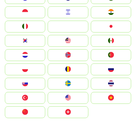
Indonesia
Israel
India
Italia
JA
Japan
South Korea
Malay
Mexico
Nederland
Norge
Portugal
Polska
România
Россия
Slovensko
Ruoŧŧa
ไทย
Türkiye
United States
Vietnam
中国
中國香港特別行政區