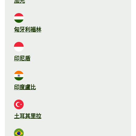
加元
匈牙利福林
印尼盾
印度盧比
土耳其里拉