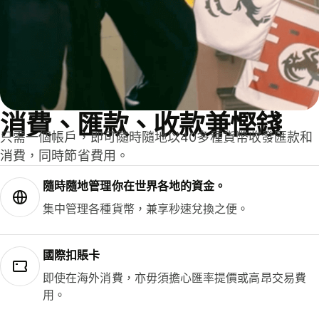
消費、匯款、收款兼慳錢
只需一個帳戶，即可隨時隨地以40多種貨幣收發匯款和
消費，同時節省費用。
隨時隨地管理你在世界各地的資金。
集中管理各種貨幣，兼享秒速兌換之便。
國際扣賬卡
即使在海外消費，亦毋須擔心匯率提價或高昂交易費
用。