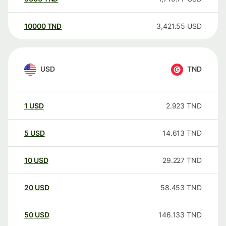
10000
TND
3,421.55
USD
USD
TND
1
USD
2.923
TND
5
USD
14.613
TND
10
USD
29.227
TND
20
USD
58.453
TND
50
USD
146.133
TND