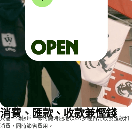
消費、匯款、收款兼慳錢
只需一個帳戶，即可隨時隨地以40多種貨幣收發匯款和
消費，同時節省費用。