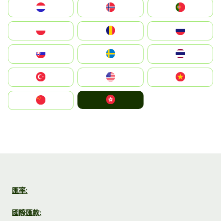
Nederland
Norge
Portugal
Polska
România
Россия
Slovensko
Ruoŧŧa
ไทย
Türkiye
United States
Vietnam
中國香港特別行政區
中国
匯率:
國際匯款: