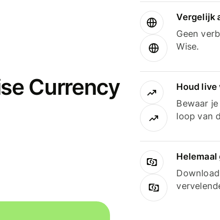
Vergelijk
Geen verbo
Wise.
ise Currency
Houd live
Bewaar je 
loop van d
Helemaal 
Downloade
vervelend