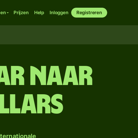
ken
Prijzen
Help
Inloggen
Registreren
nar naar
llars
ternationale