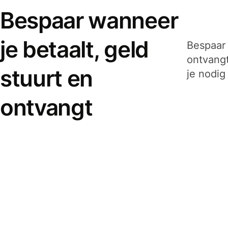
Bespaar wanneer
je betaalt, geld
Bespaar 
ontvangt
stuurt en
je nodig
ontvangt