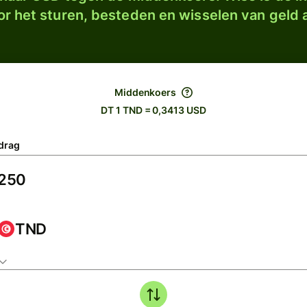
r het sturen, besteden en wisselen van geld a
Middenkoers
DT 1 TND = 0,3413 USD
drag
TND