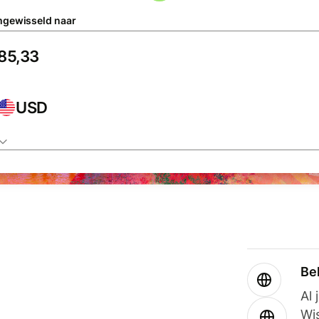
gewisseld naar
USD
Be
Al 
Wi