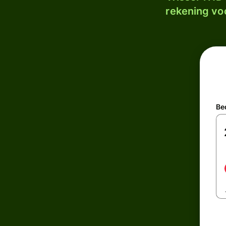
rekening voo
Be