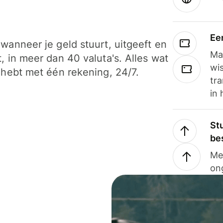
Ee
wanneer je geld stuurt, uitgeeft en
Ma
, in meer dan 40 valuta's. Alles wat
wi
 hebt met één rekening, 24/7.
tra
in 
Stu
be
Me
on