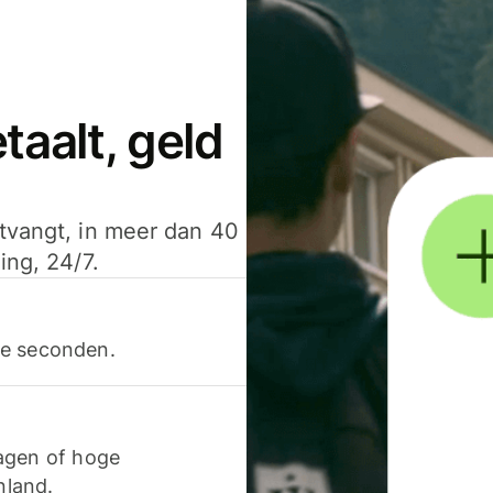
aalt, geld
ntvangt, in meer dan 40
ing, 24/7.
ele seconden.
agen of hoge
nland.