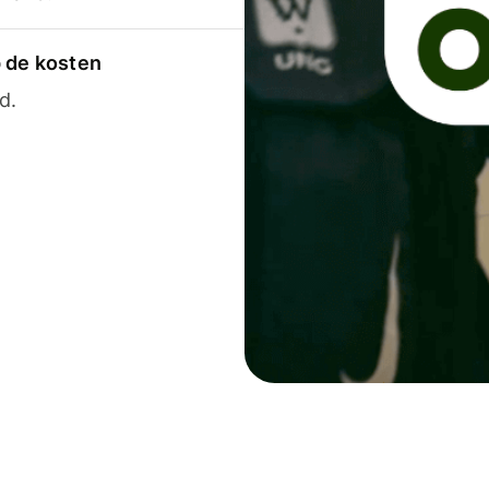
p de kosten
d.