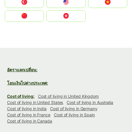
Türkiye
United States
Vietnam
中国
中國香港特別行政區
อัตราแลกเปลี่ยน:
โอนเงินไปต่างประเทศ:
Cost of living:
Cost of living in United Kingdom
Cost of living in United States
Cost of living in Australia
Cost of living in India
Cost of living in Germany
Cost of living in France
Cost of living in Spain
Cost of living in Canada