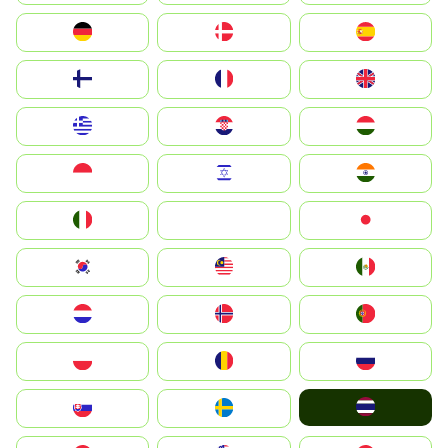
Deutschland
Denmark
España
Suomi
France
United Kingdom
Greece
Hrvatska
Magyarország
Indonesia
Israel
India
Italia
JA
Japan
South Korea
Malay
Mexico
Nederland
Norge
Portugal
Polska
România
Россия
ไทย
Slovensko
Ruoŧŧa