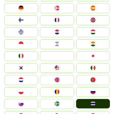
Deutschland
Denmark
España
Suomi
France
United Kingdom
Greece
Hrvatska
Magyarország
Indonesia
Israel
India
Italia
JA
Japan
South Korea
Malay
Mexico
Nederland
Norge
Portugal
Polska
România
Россия
ไทย
Slovensko
Ruoŧŧa