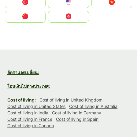
Türkiye
United States
Vietnam
中国
中國香港特別行政區
อัตราแลกเปลี่ยน:
โอนเงินไปต่างประเทศ:
Cost of living:
Cost of living in United Kingdom
Cost of living in United States
Cost of living in Australia
Cost of living in India
Cost of living in Germany
Cost of living in France
Cost of living in Spain
Cost of living in Canada