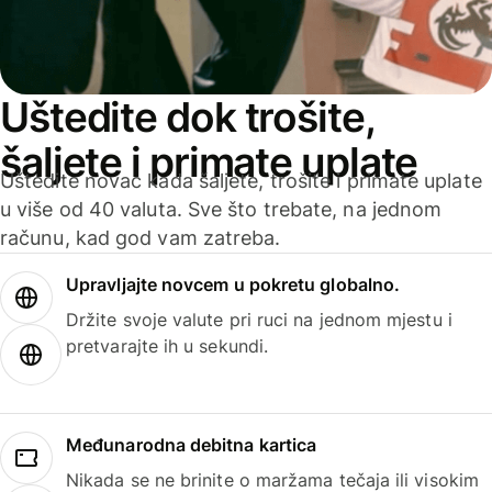
Uštedite dok trošite,
šaljete i primate uplate
Uštedite novac kada šaljete, trošite i primate uplate
u više od 40 valuta. Sve što trebate, na jednom
računu, kad god vam zatreba.
Upravljajte novcem u pokretu globalno.
Držite svoje valute pri ruci na jednom mjestu i
pretvarajte ih u sekundi.
Međunarodna debitna kartica
Nikada se ne brinite o maržama tečaja ili visokim