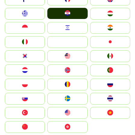
Hrvatska
Greece
Magyarország
Indonesia
Israel
India
Italia
JA
Japan
South Korea
Malay
Mexico
Nederland
Norge
Portugal
Polska
România
Россия
Slovensko
Ruoŧŧa
ไทย
Türkiye
United States
Vietnam
中国
中國香港特別行政區