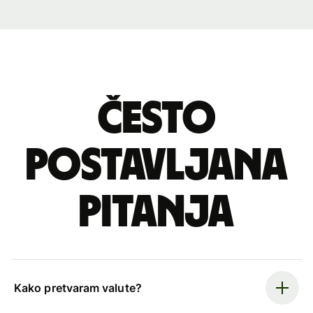
Često
postavljana
pitanja
Kako pretvaram valute?