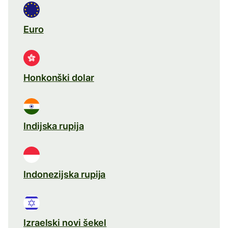
Euro
Honkonški dolar
Indijska rupija
Indonezijska rupija
Izraelski novi šekel