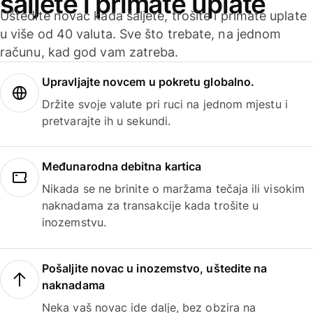
šaljete i primate uplate
Uštedite novac kada šaljete, trošite i primate uplate
u više od 40 valuta. Sve što trebate, na jednom
računu, kad god vam zatreba.
Upravljajte novcem u pokretu globalno.
Držite svoje valute pri ruci na jednom mjestu i
pretvarajte ih u sekundi.
Međunarodna debitna kartica
Nikada se ne brinite o maržama tečaja ili visokim
naknadama za transakcije kada trošite u
inozemstvu.
Pošaljite novac u inozemstvo, uštedite na
naknadama
Neka vaš novac ide dalje, bez obzira na