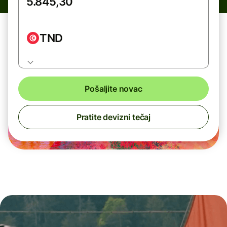
TND
Pošaljite novac
Pratite devizni tečaj