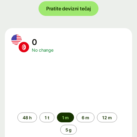
Pratite devizni tečaj
0
No change
Time
48 h
1 t
1 m
6 m
12 m
period
5 g